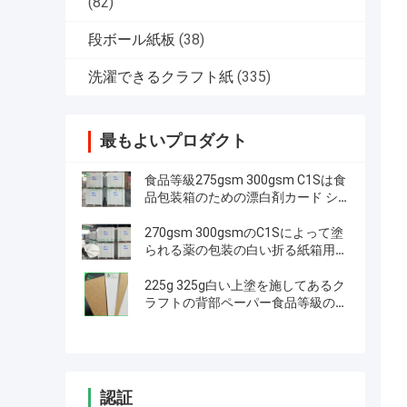
(82)
段ボール紙板
(38)
洗濯できるクラフト紙
(335)
最もよいプロダクト
食品等級275gsm 300gsm C1Sは食
品包装箱のための漂白剤カード シ
ートに塗った
270gsm 300gsmのC1Sによって塗
られる薬の包装の白い折る紙箱用厚
紙シート
225g 325g白い上塗を施してあるク
ラフトの背部ペーパー食品等級のフ
ァースト・フード箱材料
認証