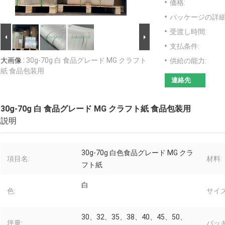
価格:
パッケージの詳細
受渡し時間:
支払条件:
大画像 :
30g-70g 白 食品グレード MG クラフト
供給の能力:
紙 食品包装用
連絡先
30g-70g 白 食品グレード MG クラフト紙 食品包装用
説明
30g-70g 白色食品グレード MG クラ
項目名:
材料:
フト紙
白
色:
サイズ
30、32、35、38、40、45、50、
坪量:
パッキ