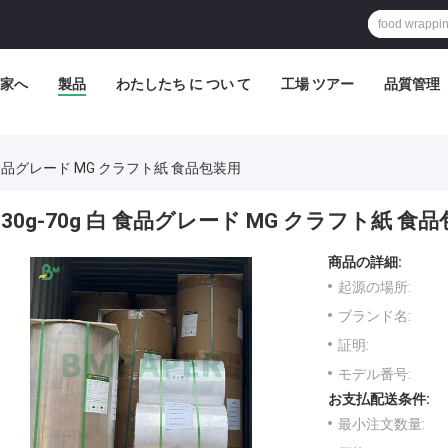
家へ
製品
わたしたち に つい て
工場 ツアー
品質管理
白 食品グレード MG クラフト紙 食品包装用
30g-70g 白 食品グレード MG クラフト紙 食
商品の詳細:
起源の場所:
ブランド名:
証明:
モデル番号:
お支払配送条件:
最小注文数量: