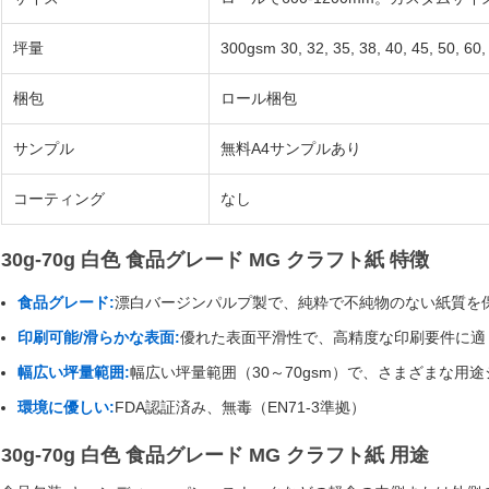
坪量
300gsm 30, 32, 35, 38, 40, 45, 50, 60
梱包
ロール梱包
サンプル
無料A4サンプルあり
コーティング
なし
30g-70g 白色 食品グレード MG クラフト紙 特徴
食品グレード:
漂白バージンパルプ製で、純粋で不純物のない紙質を
印刷可能/滑らかな表面:
優れた表面平滑性で、高精度な印刷要件に適
幅広い坪量範囲:
幅広い坪量範囲（30～70gsm）で、さまざまな用
環境に優しい:
FDA認証済み、無毒（EN71-3準拠）
30g-70g 白色 食品グレード MG クラフト紙 用途