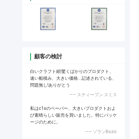
顧客の検討
白いクラフト紙!驚くばかりのプロダクト、
速い船積み、大きい価格….記述されている、
問題無し!ありがとう
—— スティーブン スミス
私はc1sのペーパー、大きいプロダクトおよ
び素晴らしい販売を買いました。特にパッケ
ージのために。
—— ゾランBozic