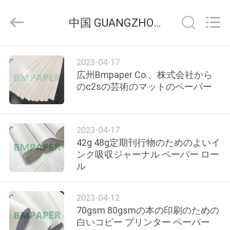
ー
supplier.
Copyright
中国 GUANGZHOU BMPAPER CO.,LTD 企業ニュース
©
2017
-
2026
GUANGZHOU
家
BMPAPER
2023-04-17
CO.,LTD.
All
へ
広州Bmpaper Co.、株式会社から
Rights
Reserved.
のc2sの芸術のマットのペーパー
製
品
2023-04-17
42g 48g定期刊行物のためのよいイ
ンク吸収ジャーナル ペーパー ロー
わ
ル
た
2023-04-12
し
70gsm 80gsmの本の印刷のための
白いコピー プリンター ペーパー