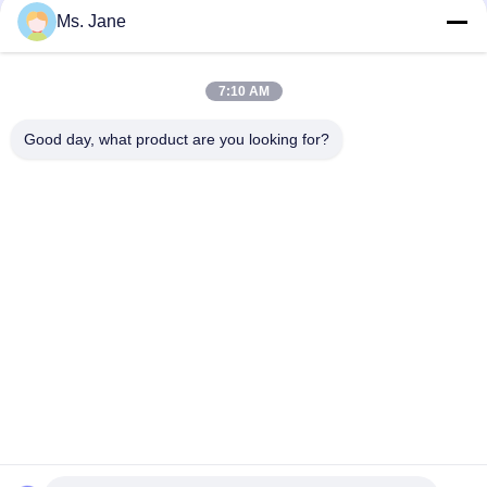
の無光沢の上塗を施してあるテキ
Ms. Jane
ストのペーパー
ニ
7:10 AM
ュ
loading...
Good day, what product are you looking for?
ー
人気カテゴリ
すべて
ス
Woodfreeの光沢が
オフセット印刷用紙
無いペーパー
事
食品等級のペーパー 
件
光沢のある塗被紙
ロール
光沢のあるアート ペ
PE の塗被紙
地
ーパー
図
アイボリー紙のペー
灰色の Chipboard
パー