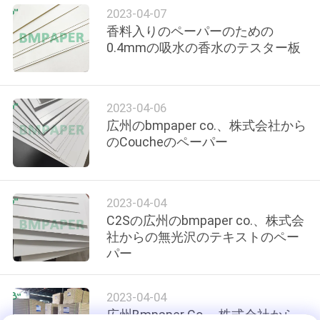
2023-04-07
香料入りのペーパーのための
品
0.4mmの吸水の香水のテスター板
質
管
2023-04-06
理
広州のbmpaper co.、株式会社から
のCoucheのペーパー
連
絡
2023-04-04
C2Sの広州のbmpaper co.、株式会
く
社からの無光沢のテキストのペー
パー
だ
さ
2023-04-04
い
広州Bmpaper Co.、株式会社から