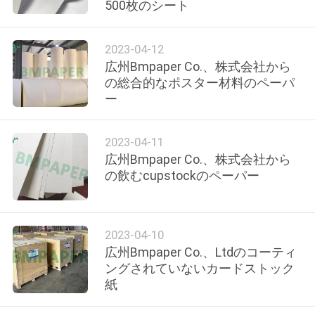
た
500枚のシート
ち
2023-04-12
に
広州Bmpaper Co.、株式会社から
つ
の総合的なポスター材料のペーパ
ー
い
て
2023-04-11
広州Bmpaper Co.、株式会社から
の飲むcupstockのペーパー
工
場
2023-04-10
ツ
広州Bmpaper Co.、Ltdのコーティ
ングされていないカードストック
ア
紙
ー