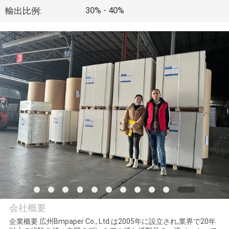
た
30% - 40%
輸出比例:
ち
に
つ
い
て
工
場
ツ
ア
会社概要
ー
企業概要 広州Bmpaper Co., Ltd.は2005年に設立され,業界で20年