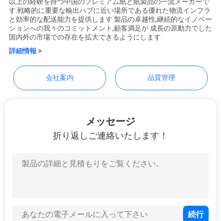
以上の経験を持つ中国のプレミアム紙と紙製品の一流メーカーで
GUANGZHOU BMPAPER
す.戦略的に重要な輸出ハブに近い場所である優れた物流インフラ
と効率的な配送能力を提供します 製品の卓越性,継続的なイノベー
CO.,LTD
品
ションへの我々のコミットメント,顧客満足が 成長の原動力でした
国内外の市場での存在を拡大できるようにします
質
詳細情報 >
管
会社案内
品質管理
理
連
メッセージ
折り返しご連絡いたします！
絡
く
だ
さ
い