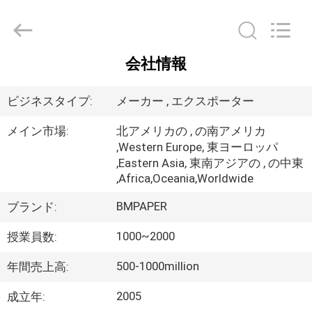
ー
supplier.
Copyright
©
2017
-
2026
会社情報
GUANGZHOU
家
BMPAPER
CO.,LTD.
All
へ
ビジネスタイプ:
メーカー , エクスポーター
Rights
Reserved.
メイン市場:
北アメリカの , の南アメリカ
,Western Europe, 東ヨーロッパ
製
,Eastern Asia, 東南アジアの , の中東
品
,Africa,Oceania,Worldwide
BMPAPER
ブランド:
わ
1000~2000
授業員数:
た
500-1000million
年間売上高:
し
2005
成立年: