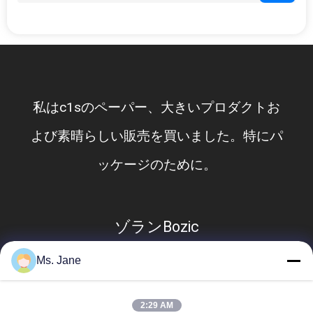
ニ
ュ
ー
私はc1sのペーパー、大きいプロダクトお
ス
よび素晴らしい販売を買いました。特にパ
ッケージのために。
事
件
ゾランBozic
地
Ms. Jane
図
2:29 AM