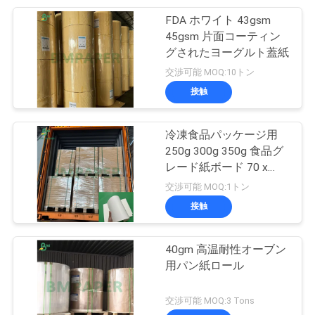
プ
FDA ホワイト 43gsm
151
45gsm 片面コーティン
ラ
グされたヨーグルト蓋紙
薄板にされた灰色板
イ
交渉可能 MOQ:10トン
接触
バ
シ
冷凍食品パッケージ用
250g 300g 350g 食品グ
ー
レード紙ボード 70 x
110
ポ
100cm
交渉可能 MOQ:1トン
接触
リ
製本板
シ
40gm 高温耐性オーブン
ー
用パン紙ロール
交渉可能 MOQ:3 Tons