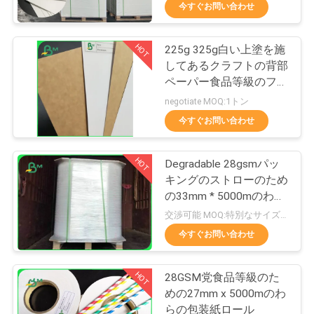
た
今すぐお問い合わせ
ち
HOT
225g 325g白い上塗を施
に
348
してあるクラフトの背部
つ
ペーパー食品等級のファ
光沢のある塗被紙
ースト・フード箱材料
negotiate MOQ:1トン
い
今すぐお問い合わせ
て
HOT
Degradable 28gsmパッ
キングのストローのため
工
の33mm * 5000mのわら
1508
場
の包装紙
交渉可能 MOQ:特別なサイズの共通のサイズ及び10トンのための1トン
食品等級のペーパー
今すぐお問い合わせ
ツ
ロール
ア
HOT
28GSM党食品等級のた
めの27mm x 5000mのわ
ー
らの包装紙ロール