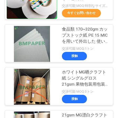
交渉可能 MOQ:特別なサイズの共通のサイズ及び10トンのための1トン
品
今すぐお問い合わせ
342
質
光沢のあるアート
食品類 170~320gm カッ
管
プストック紙 PE 15 MIC
ペーパー
を用いて外出した 使い
理
捨てコーヒーカップ
交渉可能 MOQ:1トン
接触
連
絡
ホワイトMG晒クラフト
597
紙 シングルグロス
く
21gsm 果物包装用包装
PE の塗被紙
紙
交渉可能 MOQ:3トン
だ
接触
さ
い
21gsm MG漂白クラフト