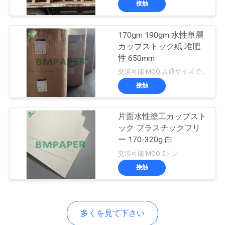
接触
64
Coucheのペーパー
170gm 190gm 水性単層
カップストック紙 堆肥
性 650mm
交渉可能 MOQ:共通サイズで1トン、特別なサイズで10トン
接触
257
片面水性塗工カップスト
ック プラスチックフリ
両面板をコーティ
ー 170-320g 白
ング
交渉可能 MOQ:5トン
接触
多くを見て下さい
388