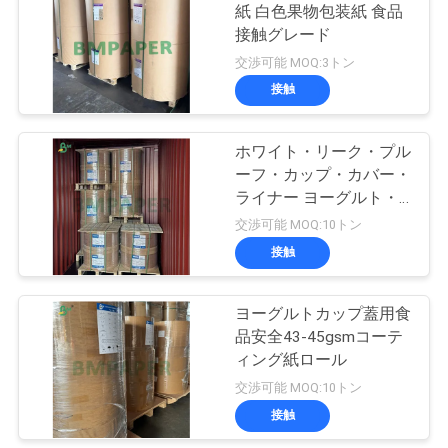
紙 白色果物包装紙 食品
接触グレード
318
ニ
交渉可能 MOQ:3トン
アイボリー紙のペ
接触
ュ
ーパー
ー
ホワイト・リーク・プル
ーフ・カップ・カバー・
ス
ライナー ヨーグルト・
カップ用シール紙
交渉可能 MOQ:10トン
事
接触
350
件
ヨーグルトカップ蓋用食
灰色の chipboard
品安全43-45gsmコーテ
地
ィング紙ロール
交渉可能 MOQ:10トン
図
接触