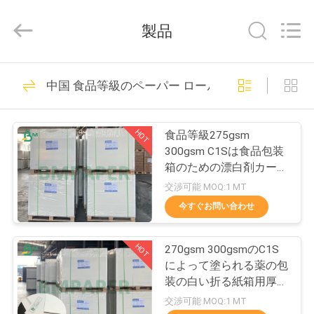
ー
supplier.
Copyright
製品
©
2017
-
2026
GUANGZHOU
家
478
BMPAPER
中国 食品等級のペーパー ロール
CO.,LTD.
Woodfreeの光沢が
All
へ
Rights
Reserved.
無いペーパー
HOT
食品等級275gsm
製
300gsm C1Sは食品包装
箱のための漂白剤カード
品
シートに塗った
交渉可能 MOQ:1 MT
今すぐお問い合わせ
622
わ
オフセット印刷用
HOT
270gsm 300gsmのC1S
た
によって塗られる薬の包
紙
し
装の白い折る紙箱用厚紙
シート
交渉可能 MOQ:1 MT