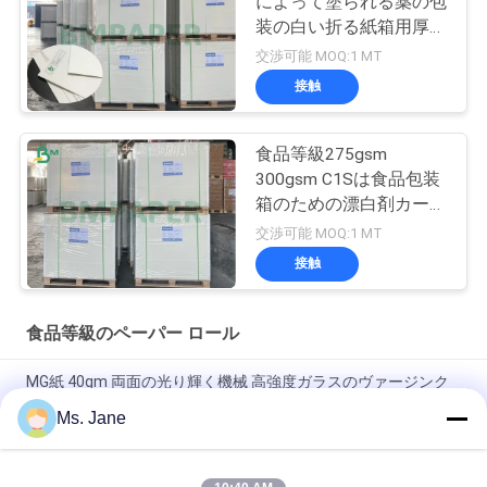
によって塗られる薬の包
装の白い折る紙箱用厚紙
シート
交渉可能 MOQ:1 MT
接触
食品等級275gsm
300gsm C1Sは食品包装
箱のための漂白剤カード
シートに塗った
交渉可能 MOQ:1 MT
接触
食品等級のペーパー ロール
MG紙 40gm 両面の光り輝く機械 高強度ガラスのヴァージンク
ラフト紙
Ms. Jane
80/90gm 二面性固体黒色クラフト紙 食品品種 ナッツとドライ
フルーツの包装用