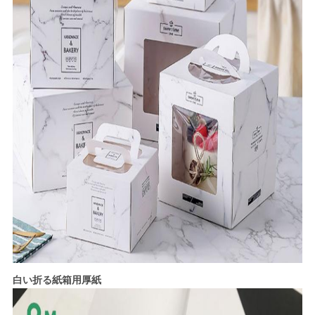
プ
ラ
イ
バ
シ
ー
ポ
リ
シ
ー
白い折る紙箱用厚紙