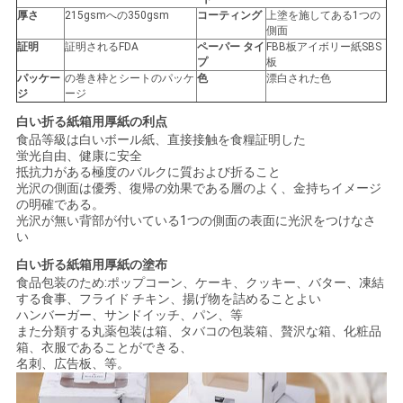
厚さ
215gsmへの350gsm
コーティング
上塗を施してある1つの
側面
証明
証明されるFDA
ペーパー タイ
FBB板アイボリー紙SBS
ニ
プ
板
パッケー
の巻き枠とシートのパッケ
色
漂白された色
ュ
ジ
ージ
ー
白い折る紙箱用厚紙の利点
食品等級は白いボール紙、直接接触を食糧証明した
蛍光自由、健康に安全
ス
抵抗力がある極度のバルクに質および折ること
光沢の側面は優秀、復帰の効果である層のよく、金持ちイメージ
の明確である。
事
光沢が無い背部が付いている1つの側面の表面に光沢をつけなさ
い
件
白い折る紙箱用厚紙の塗布
食品包装のため:ポップコーン、ケーキ、クッキー、バター、凍結
する食事、フライド チキン、揚げ物を詰めることよい
ハンバーガー、サンドイッチ、パン、等
地
また分類する丸薬包装は箱、タバコの包装箱、贅沢な箱、化粧品
箱、衣服であることができる、
図
名刺、広告板、等。