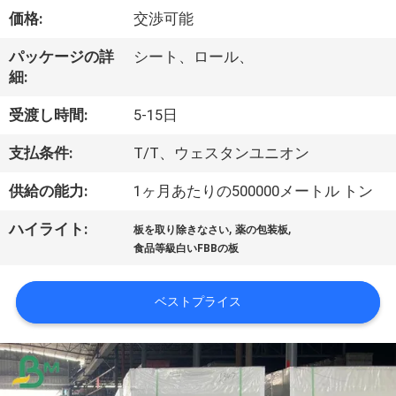
た
価格:
交渉可能
ち
パッケージの詳
シート、ロール、
に
細:
つ
受渡し時間:
5-15日
い
支払条件:
T/T、ウェスタンユニオン
て
供給の能力:
1ヶ月あたりの500000メートル トン
,
,
ハイライト:
工
板を取り除きなさい
薬の包装板
食品等級白いFBBの板
場
ツ
ベストプライス
ア
ー