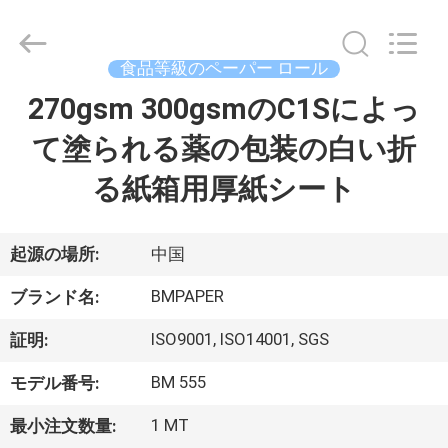
ー
supplier.
Copyright
©
2017
食品等級のペーパー ロール
-
2026
GUANGZHOU
270gsm 300gsmのC1Sによっ
家
BMPAPER
CO.,LTD.
All
て塗られる薬の包装の白い折
へ
Rights
Reserved.
る紙箱用厚紙シート
製
品
起源の場所:
中国
BMPAPER
ブランド名:
わ
ISO9001, ISO14001, SGS
証明:
た
BM 555
モデル番号:
し
1 MT
最小注文数量: