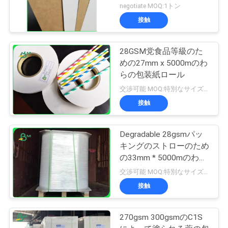
ースト・フード箱材料
negotiate MOQ:1トン
接触
28GSM党食品等級のた
めの27mm x 5000mのわ
らの包装紙ロール
交渉可能 MOQ:特別なサイズの共通のサイズ及び10トンのための1トン
接触
Degradable 28gsmパッ
キングのストローのため
の33mm * 5000mのわら
の包装紙
交渉可能 MOQ:特別なサイズの共通のサイズ及び10トンのための1トン
接触
270gsm 300gsmのC1S