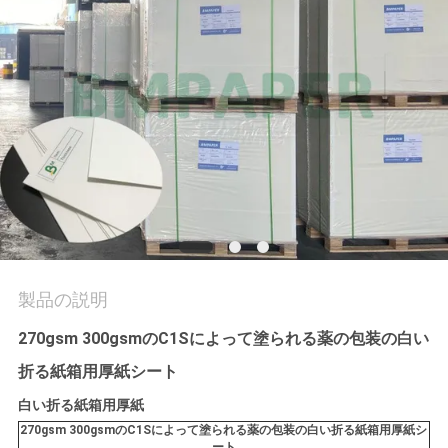
品
質
管
理
連
絡
製品の説明
く
270gsm 300gsmのC1Sによって塗られる薬の包装の白い
だ
折る紙箱用厚紙シート
さ
白い折る紙箱用厚紙
270gsm 300gsmのC1Sによって塗られる薬の包装の白い折る紙箱用厚紙シ
い
ート