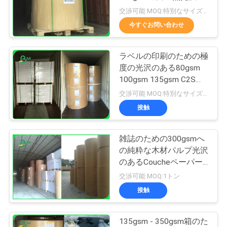
塗被紙
交渉可能 MOQ:特別なサイズの共通のサイズ及び10トンのための1トン
品
今すぐお問い合わせ
342
質
光沢のあるアート
ラベルの印刷のための極
管
度の光沢のある80gsm
ペーパー
100gsm 135gsm C2S白
理
いCoucheのペーパー
交渉可能 MOQ:特別なサイズの共通のサイズ及び10トンのための1トン
接触
連
絡
雑誌のための300gsmへ
597
の純粋な木材パルプ光沢
く
のあるCoucheペーパー
PE の塗被紙
上塗を施してある
交渉可能 MOQ:1トン
だ
135gsm
接触
さ
い
135gsm - 350gsm箱のた