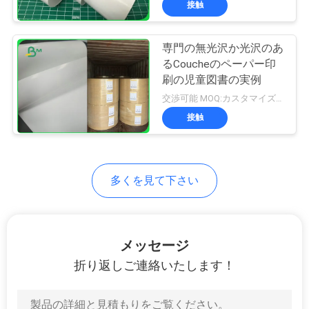
接触
64
Coucheのペーパー
専門の無光沢か光沢のあ
るCoucheのペーパー印
刷の児童図書の実例
交渉可能 MOQ:カスタマイズされたサイズの正常なサイズ及び10トンのための1トン
接触
257
両面板をコーティ
多くを見て下さい
ング
メッセージ
折り返しご連絡いたします！
388