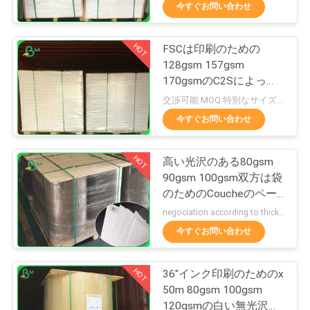
た
を承認しました
今すぐお問い合わせ
ち
HOT
FSCは印刷のための
に
355
128gsm 157gsm
つ
170gsmのC2Sによって
光沢のある塗被紙
塗られる光沢紙を証明し
交渉可能 MOQ:特別なサイズの共通のサイズ及び10トンのための1トン
い
ます
今すぐお問い合わせ
て
HOT
高い光沢のある80gsm
90gsm 100gsm双方は袋
工
のためのCoucheのペー
1511
場
パー79 * 109cmに塗り
negociation according to thickness,size and quantity MOQ:特別なサイズの共通のサイズ及び10トンのための1トン
ました
食品等級のペーパー
今すぐお問い合わせ
ツ
ロール
ア
HOT
36"インク印刷のためのx
50m 80gsm 100gsm
ー
120gsmの白い無光沢の