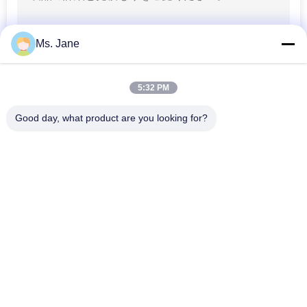
作図装置ペーパー
Ms. Jane
ロール
5:32 PM
Good day, what product are you looking for?
人気カテゴリ
すべて
594
クラフトライナー
Woodfreeの光沢が
オフセット印刷用紙
無いペーパー
紙
食品等級のペーパー 
光沢のある塗被紙
ロール
光沢のあるアート ペ
PE の塗被紙
ーパー
369