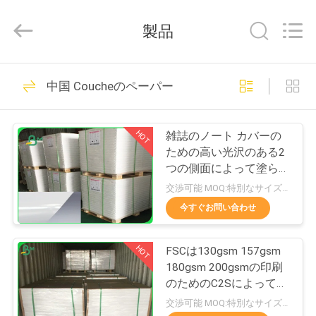
ー
supplier.
Copyright
製品
©
2017
-
2026
GUANGZHOU
家
478
BMPAPER
中国 Coucheのペーパー
CO.,LTD.
Woodfreeの光沢が
All
へ
Rights
Reserved.
無いペーパー
HOT
雑誌のノート カバーの
製
ための高い光沢のある2
つの側面によって塗られ
品
るCoucheペーパー別の
交渉可能 MOQ:特別なサイズの共通のサイズ及び10トンのための1トン
Gsm
今すぐお問い合わせ
622
わ
オフセット印刷用
HOT
FSCは130gsm 157gsm
た
180gsm 200gsmの印刷
紙
し
のためのC2Sによって塗
られたアート ペーパー
交渉可能 MOQ:特別なサイズの共通のサイズ及び10トンのための1トン