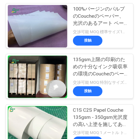
プ
100%バージンのパルプ
151
のCoucheのペーパー、
ラ
光沢のあるアート ペー
薄板にされた灰色板
イ
パー受け入れられる
交渉可能 MOQ:標準サイズ1トン、他サイズ20トン
OEM/ODMの
接触
バ
シ
135gsm上限の印刷のた
めの十分なインク吸収率
ー
の環境のCoucheのペー
110
ポ
パー
交渉可能 MOQ:特別なサイズの共通のサイズ及び10トンのための1トン
接触
リ
製本板
シ
C1S C2S Papel Couche
ー
135gsm - 350gsm光沢度
の高い上塗を施してある
アート ペーパーは巻き
交渉可能 MOQ:1 メートル トン
取ります