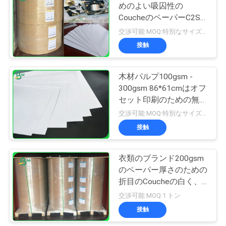
めのよい吸囚性の
CoucheのペーパーC2S
318
ニ
光沢のある上塗を施して
交渉可能 MOQ:特別なサイズの共通のサイズ及び10トンのための1トン
アイボリー紙のペ
ある芸術のカード紙
接触
ュ
ーパー
ー
木材パルプ100gsm -
300gsm 86*61cmはオフ
ス
セット印刷のための無光
沢のペーパーに塗りまし
交渉可能 MOQ:特別なサイズの共通のサイズ及び10トンのための1トン
た
事
接触
350
件
衣類のブランド200gsm
灰色の chipboard
のペーパー厚さのための
地
折目のCoucheの白く、
反ペーパー
交渉可能 MOQ:1 トン
図
接触