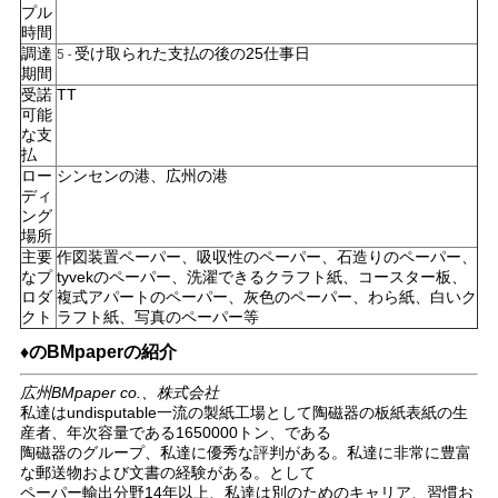
プル
プ
時間
調達
受け取られた支払の後の25仕事日
5 -
ラ
期間
受諾
TT
イ
可能
な支
バ
払
ロー
シンセンの港、広州の港
シ
ディ
ング
場所
ー
主要
作図装置ペーパー、吸収性のペーパー、石造りのペーパー、
なプ
tyvekのペーパー、洗濯できるクラフト紙、コースター板、
ポ
ロダ
複式アパートのペーパー、灰色のペーパー、わら紙、白いク
クト
ラフト紙、写真のペーパー等
リ
♦のBMpaperの紹介
シ
広州BMpaper co.、株式会社
私達はundisputable一流の製紙工場として陶磁器の板紙表紙の生
ー
産者、年次容量である1650000トン、である
陶磁器のグループ、私達に優秀な評判がある。私達に非常に豊富
な郵送物および文書の経験がある。として
ペーパー輸出分野14年以上、私達は別のためのキャリア、習慣お