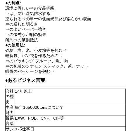
♦の利点:
環境に優しい⇒の食品等級
⇒は、防止湿気防水する
ニ
塗られる⇒の単一の側面光沢及び柔らかい表面
⇒の適した明るさ
ュ
⇒のよいペーパー強さ
⇒の優秀な印刷の効果
ー
耐久⇒の破損抵抗
♦の使用法:
砂糖、塩、米、小麦粉等を包む⇒
ス
軽食袋、パン袋を作るための⇒
⇒のパッキング フルーツ、魚、肉
⇒の包装のシナモン スティック、茶、ナット
蝋燭のパッケージを包む⇒
事
♦あるビジネス言葉
件
会社
14年以上
の歴
史
地
生産
毎年1650000tonsについて
能力
図
貿易
EXW、FOB、CNF、CIF等
言葉
サン
5仕事日
3 -