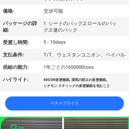
た
ち
価格:
交渉可能
に
パッケージの詳
1. シートのパック;2.ロールのパッ
細:
ク;3.連のパック
つ
5 - 10days
受渡し時間:
い
支払条件:
T/T、ウェスタンユニオン、ペイパル
て
供給の能力:
1年ごとの1650000tons
工
,
,
ハイライト:
60GSM多塗被紙
湿気の防止の多塗被紙
シナモン スティックの多塗被紙を包むこと
場
ツ
ベストプライス
ア
ー