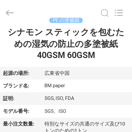
ー
supplier.
Copyright
©
2017
PE の塗被紙
-
2026
GUANGZHOU
シナモン スティックを包むた
家
BMPAPER
CO.,LTD.
All
めの湿気の防止の多塗被紙
へ
Rights
Reserved.
40GSM 60GSM
製
起源の場所:
広東省中国
品
BM paper
ブランド名:
わ
SGS, ISO, FDA
証明:
た
モデル番号:
SGS、ISO
し
最小注文数量:
特別なサイズの共通のサイズ及び10
トンのための1トン