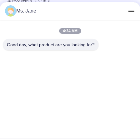
環境友好的すくいます
Ms. Jane
広告材料のための150um 200umの耐久財の非Tearable総合的
なペーパー
4:34 AM
80gsm 100gsmは防水及びOilproofのPE食糧パッケージのため
の塗被紙を
Good day, what product are you looking for?
人気カテゴリ
すべて
Woodfreeの光沢が
オフセット印刷用紙
無いペーパー
食品等級のペーパー 
光沢のある塗被紙
ロール
光沢のあるアート ペ
PE の塗被紙
ーパー
アイボリー紙のペー
灰色の Chipboard
パー