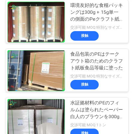
環境友好的な食糧パッキ
ングは300g + 15g単一
の側面のPeクラフト紙
に塗った
交渉可能 MOQ:特別なサイズの共通のサイズ及び10トンのための1トン
接触
食品包装のPEはテーク
アウト箱のためのクラフ
ト紙板食品等級に塗った
交渉可能 MOQ:特別なサイズの共通のサイズ及び10トンのための1トン
接触
水証拠材料のPEのフィ
ルムは塗られたペーパー
白人のブラウンを300g
+ 15g薄板にした
交渉可能 MOQ:1トン
接触