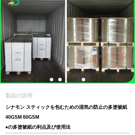
品
質
管
理
連
絡
く
製品の説明
だ
シナモン スティックを包むための湿気の防止の多塗被紙
40GSM 60GSM
さ
♦の多塗被紙の利点及び使用法
い