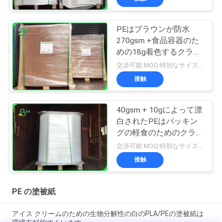
PEはブラウンが防水
270gsm +食品容器のた
めの18g着色するクラフ
ト板に塗った
交渉可能 MOQ:特別なサイズの共通のサイズ及び10トンのための1トン
接触
40gsm + 10gによって漂
白されたPEはパッキン
グの軽食のためのクラフ
ト紙100%の木材パルプ
交渉可能 MOQ:特別なサイズの共通のサイズ及び10トンのための1トン
に塗った
接触
PE の塗被紙
アイス クリームのための生物分解性の白のPLA/PEの塗被紙は