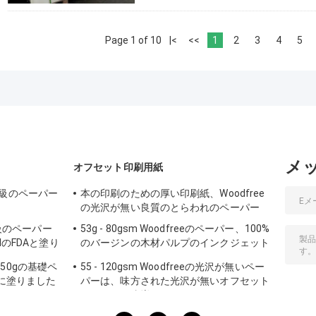
Page 1 of 10
|<
<<
1
2
3
4
5
メ
オフセット印刷用紙
等級のペーパー
本の印刷のための厚い印刷紙、Woodfree
の光沢が無い良質のとらわれのペーパー
品等級のペーパー
53g - 80gsm Woodfreeのペーパー、100%
MMのFDAと塗り
のバージンの木材パルプのインクジェット
とらわれのペーパー
50gの基礎ペ
55 - 120gsm Woodfreeの光沢が無いペー
Eに塗りました
パーは、味方された光沢が無いオフセット
ペーパーを倍増します