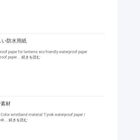
に優しい防水用紙
f paper for lanterns eco friendly waterproof paper
oof paper ...
続きを読む
帯素材
 Color wristband material Tyvek waterproof paper /
ek ...
続きを読む