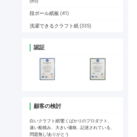
(85)
段ボール紙板
(41)
洗濯できるクラフト紙
(335)
認証
顧客の検討
白いクラフト紙!驚くばかりのプロダクト、
速い船積み、大きい価格….記述されている、
問題無し!ありがとう