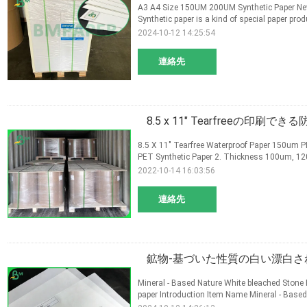
A3 A4 Size 150UM 200UM Synthetic Paper Neve
Synthetic paper is a kind of special paper produ
2024-10-12 14:25:54
連絡先
8.5 x 11" Tearfreeの印
8.5 X 11" Tearfree Waterproof Paper 150um PE
PET Synthetic Paper 2. Thickness 100um, 12
2022-10-14 16:03:56
連絡先
鉱物-基づいた性質の白い漂白され
Mineral - Based Nature White bleached Stone
paper Introduction Item Name Mineral - Based 