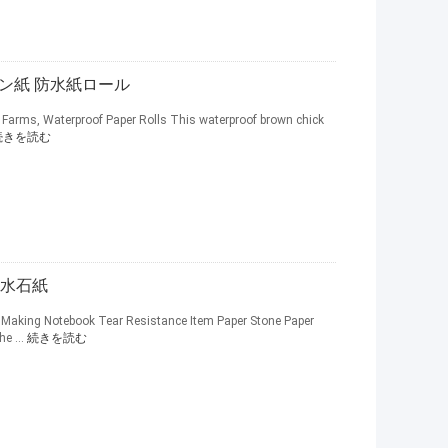
キン紙 防水紙ロール
Farms, Waterproof Paper Rolls This waterproof brown chick
続きを読む
耐水石紙
Making Notebook Tear Resistance Item Paper Stone Paper
he ...
続きを読む