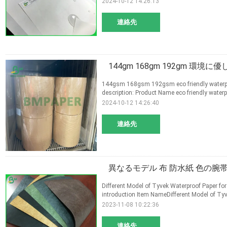
2024-10-12 14:26:13
連絡先
144gm 168gm 192gm 環境
144gsm 168gsm 192gsm eco friendly waterproo
description: Product Name eco friendly waterpr
2024-10-12 14:26:40
連絡先
異なるモデル 布 防水紙 色の腕
Different Model of Tyvek Waterproof Paper for
introduction Item NameDifferent Model of Tyv
2023-11-08 10:22:36
連絡先