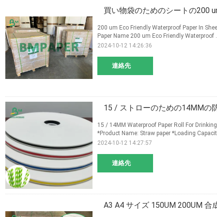
買い物袋のためのシートの200 u
200 um Eco Friendly Waterproof Paper In Shee
Paper Name 200 um Eco Friendly Waterproof .
2024-10-12 14:26:36
連絡先
15 / ストローのための14MMの
15 / 14MM Waterproof Paper Roll For Drinkin
*Product Name: Straw paper *Loading Capacity
2024-10-12 14:27:57
連絡先
A3 A4 サイズ 150UM 20