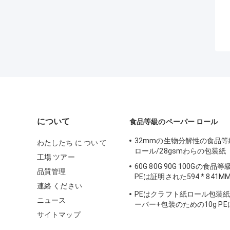
について
食品等級のペーパー ロール
32mmの生物分解性の食品
わたしたち に つい て
ロール/28gsmわらの包装紙
工場 ツアー
60G 80G 90G 100Gの食
品質管理
PEは証明された594 * 841
連絡 ください
ました
PEはクラフト紙ロール包装紙
ニュース
ーパー+包装のための10g P
サイトマップ