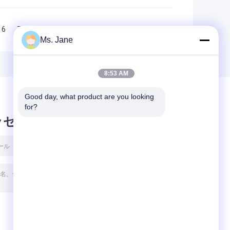
6
7
8
9
10
>>
>|
Ms. Jane
8:53 AM
Good day, what product are you looking 
for?
ッセージ