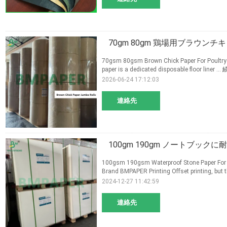
70gm 80gm 鶏場用ブラウンチ
70gsm 80gsm Brown Chick Paper For Poultry 
paper is a dedicated disposable floor liner ...
2026-06-24 17:12:03
連絡先
100gm 190gm ノートブックに
100gsm 190gsm Waterproof Stone Paper For 
Brand BMPAPER Printing Offset printing, but t
2024-12-27 11:42:59
連絡先