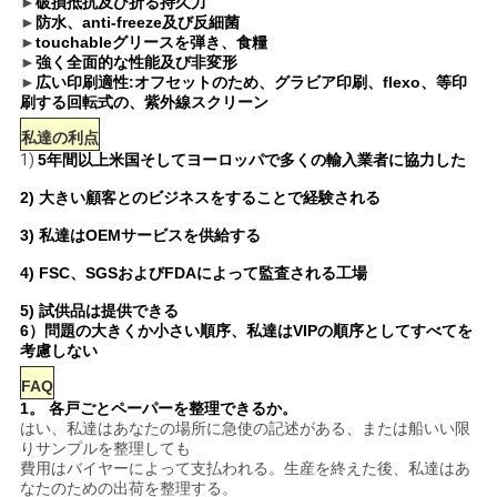
►
破損抵抗及び折る持久力
プ
►
防水、anti-freeze及び反細菌
►
touchableグリースを弾き、食糧
ラ
►
強く全面的な性能及び非変形
►
広い印刷適性:オフセットのため、グラビア印刷、flexo、等印
刷する回転式の、紫外線スクリーン
イ
私達の利点
バ
1)
5年間以上米国そしてヨーロッパで多くの輸入業者に協力した
シ
2) 大きい顧客とのビジネスをすることで経験される
3) 私達はOEMサービスを供給する
ー
4) FSC、SGSおよびFDAによって監査される工場
ポ
5) 試供品は提供できる
リ
6）問題の大きくか小さい順序、私達はVIPの順序としてすべてを
考慮しない
シ
FAQ
1。 各戸ごとペーパーを整理できるか。
ー
はい、私達はあなたの場所に急使の記述がある、または船いい限
りサンプルを整理しても
費用はバイヤーによって支払われる。生産を終えた後、私達はあ
なたのための出荷を整理する。