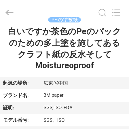
ー
supplier.
Copyright
©
2017
PE の塗被紙
-
2026
GUANGZHOU
白いですか茶色のPeのパック
家
BMPAPER
CO.,LTD.
All
のための多上塗を施してある
へ
Rights
Reserved.
クラフト紙の反水そして
製
Moistureoproof
品
起源の場所:
広東省中国
わ
BM paper
ブランド名:
た
SGS, ISO, FDA
証明:
し
モデル番号:
SGS、ISO