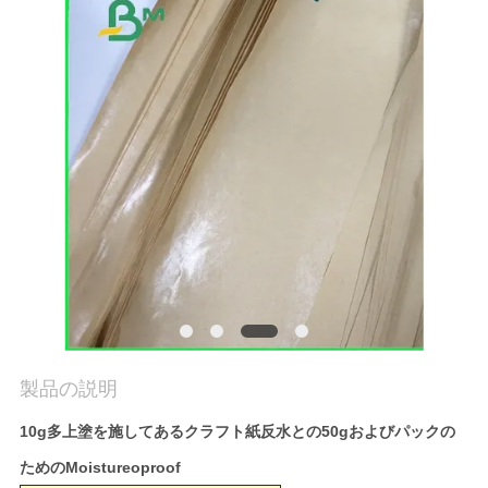
品
質
管
理
連
絡
く
だ
製品の説明
さ
10g多上塗を施してあるクラフト紙反水との50gおよびパックの
ためのMoistureoproof
い