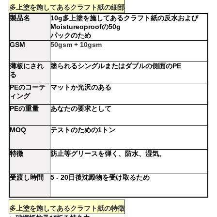
多上塗を施してあるクラフト紙の細部
製品名
10g多上塗を施してあるクラフト紙の反水および
ニ
Moistureoproofの50g
パックのため
GSM
50gsm + 10gsm
ュ
ー
薄板にされ
塗られるシングルまたはダブルの側面のPE
る
ス
PEのコーテ
マットか光沢のある
ィング
PEの重量
あなたの要求として
事
MOQ
テストのための1トン
件
特徴
防止等グリースを弾く、防水、湿気。
地
受渡し時間
5 - 20日後沈殿物を受け取るため
図
多上塗を施してあるクラフト紙の特徴