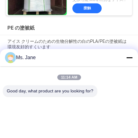
に塗った
接触
PE の塗被紙
アイス クリームのための生物分解性の白のPLA/PEの塗被紙は
環境友好的すくいます
Ms. Jane
広告材料のための150um 200umの耐久財の非Tearable総合的
なペーパー
11:14 AM
80gsm 100gsmは防水及びOilproofのPE食糧パッケージのため
の塗被紙を
Good day, what product are you looking for?
人気カテゴリ
すべて
Woodfreeの光沢が
オフセット印刷用紙
無いペーパー