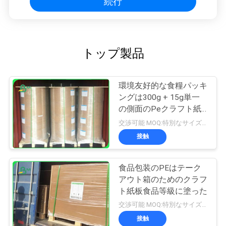
続行
トップ製品
環境友好的な食糧パッキ
ングは300g + 15g単一
の側面のPeクラフト紙
に塗った
交渉可能 MOQ:特別なサイズの共通のサイズ及び10トンのための1トン
接触
食品包装のPEはテーク
アウト箱のためのクラフ
ト紙板食品等級に塗った
交渉可能 MOQ:特別なサイズの共通のサイズ及び10トンのための1トン
接触