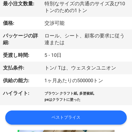
た
最小注文数量:
特別なサイズの共通のサイズ及び10
ち
トンのための1トン
に
価格:
交渉可能
つ
パッケージの詳
ロール、シート、顧客の要求に従う
細:
連または
い
受渡し時間:
5 - 10日
て
支払条件:
トン/ Tは、ウェスタンユニオン
工
供給の能力:
1ヶ月あたりの500000トン
場
,
,
ハイライト:
ブラウン クラフト紙
多塗被紙
peはクラフトに塗った
ツ
ア
ベストプライス
ー