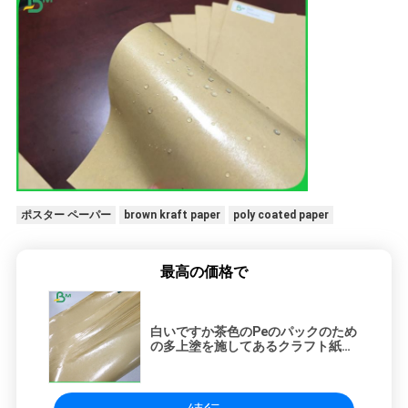
ポスター ペーパー
brown kraft paper
poly coated paper
最高の価格で
白いですか茶色のPeのパックのため
の多上塗を施してあるクラフト紙の
反水そしてMoistureoproof