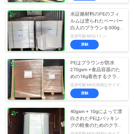
水証拠材料のPEのフィ
ルムは塗られたペーパー
白人のブラウンを300g
+ 15g薄板にした
交渉可能 MOQ:1トン
接触
PEはブラウンが防水
270gsm +食品容器のた
めの18g着色するクラフ
ト板に塗った
交渉可能 MOQ:特別なサイズの共通のサイズ及び10トンのための1トン
接触
40gsm + 10gによって漂
白されたPEはパッキン
グの軽食のためのクラフ
ト紙100%の木材パルプ
交渉可能 MOQ:特別なサイズの共通のサイズ及び10トンのための1トン