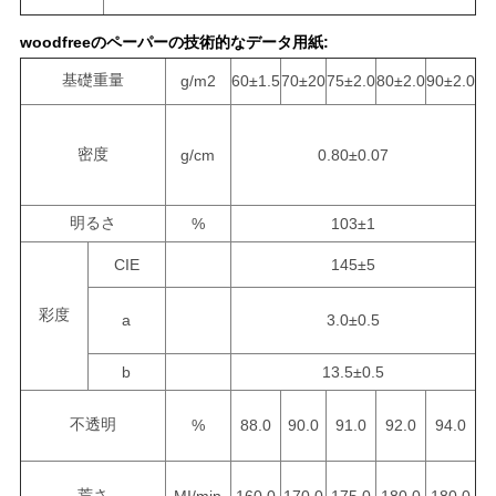
プ
woodfreeのペーパーの技術的なデータ用紙:
ラ
基礎重量
g/m2
60±1.5
70±20
75±2.0
80±2.0
90±2.0
イ
バ
密度
g/cm
0.80±0.07
シ
明るさ
%
103±1
ー
CIE
145±5
ポ
彩度
a
3.0±0.5
リ
シ
b
13.5±0.5
ー
不透明
%
88.0
90.0
91.0
92.0
94.0
荒さ