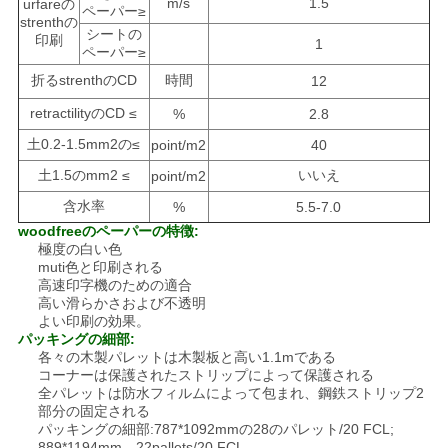
m/s
1.5
urfareの
ペーパー≥
strenthの
シートの
印刷
1
ペーパー≥
折るstrenthのCD
時間
12
retractilityのCD ≤
%
2.8
土0.2-1.5mm2の≤
point/m2
40
土1.5のmm2 ≤
いいえ
point/m2
含水率
%
5.5-7.0
woodfreeのペーパーの特徴:
極度の白い色
muti色と印刷される
高速印字機のための適合
高い滑らかさおよび不透明
よい印刷の効果
。
パッキングの細部:
各々の木製パレットは木製板と高い1.1mである
コーナーは保護されたストリップによって保護される
全パレットは防水フィルムによって包まれ、鋼鉄ストリップ2
部分の固定される
パッキングの細部:787*1092mmの28のパレット/20 FCL;
889*1194mm、22pallets/20 FCL