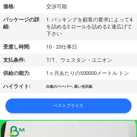
た
価格:
交渉可能
ち
パッケージの詳
1. パッキングを顧客の要求によって4.
に
細:
を詰める3.ロールを詰める2.連広げて
下さい
つ
い
受渡し時間:
10 - 20仕事日
て
支払条件:
T/T、ウェスタン・ユニオン
供給の能力:
1ヶ月あたりの500000メートル トン
工
,
ハイライト:
白板のペーパー
高い光沢紙
場
ツ
ベストプライス
ア
ー