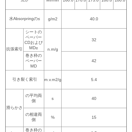
MI/min
160.0
170.0
175.0
180.0
180.0
水Absorpringの≤
g/m2
40.0
シートの
ペーパー
32
CDおよび
MD≥
抗張索引
n.m/g
巻き枠の
ペーパー
42
MD
引き裂く索引
m.v.m2/g
5.4
の平均両
s
40
側
滑らかさ
の相違両
%
15
側
巻き枠の