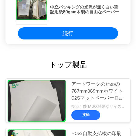
中立パッキングの光沢が無く白い筆
記用紙80gsm木製の自由なペーパー
続行
トップ製品
アートワークのための
787mm889mmホワイト
C2Sマットペーパーロー
ル良い印刷
交渉可能 MOQ:特別なサイズの共通のサイズ及び10トンのための1トン
接触
POS/自動支払機の印刷