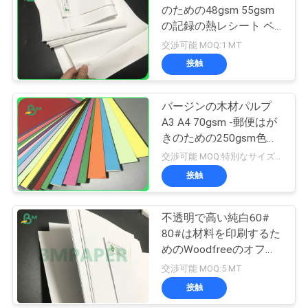
のための48gsm 55gsm
の記録の熱レシート ペ
ーパー ロールスロイス
交渉可能 MOQ:1 MT
接触
バージンの木材パルプ
A3 A4 70gsm -郵便はが
きのための250gsm色の
Woodfreeのペーパー
交渉可能 MOQ:特別なサイズの共通のサイズ及び10トンのための1トン
接触
不透明で高い純白60#
80#は材料を印刷するた
めのWoodfreeのオフセ
ットのペーパーをショー
交渉可能 MOQ:5 MT
トメッセージを送る
接触