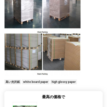
高い光沢紙
white board paper
high glossy paper
最高の価格で