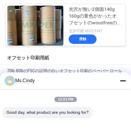
光沢が無い2側面140g
160gの黄色がかったオ
フセットのwoodfreeの
ペーパー/アイボリーの
交渉可能 MOQ:5 MT
本のペーパー
接触
オフセット印刷用紙
70lb 80lbのFSCの証明の白いオフセット印刷のペーパー ロール
Ms.Cindy
ロールのサイズ650/800mmの高い剛さそして機械強さのオフ
セット印刷のペーパー
12:03 PM
演習帳のための白く光沢が無いWoodfreeのオフセット印刷のペ
ーパー等級A
Good day, what product are you looking for?
人気カテゴリ
すべて