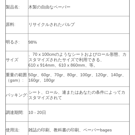
製品名:
木製の自由なペーパー
ニ
原料:
リサイクルされたパルプ
ュ
ー
明るさ:
98%
ス
、70 x 100cmのようなシートおよびロール形態、カ
サイズ
スタマイズされたサイズで利用できる、
610 x 914mm、610 x 860mm、等。
事
重量の範囲
50gr、60gr、70gr、80gr、100gr、120gr、140gr、
（gsm）:
160gr、180gr
件
シート、ロール、連またはあなたの条件によってカ
パッキング:
スタマイズされて
地
調達期間:
10 - 20日
図
使用法:
雑誌の印刷、教科書の印刷、ペーパーbages