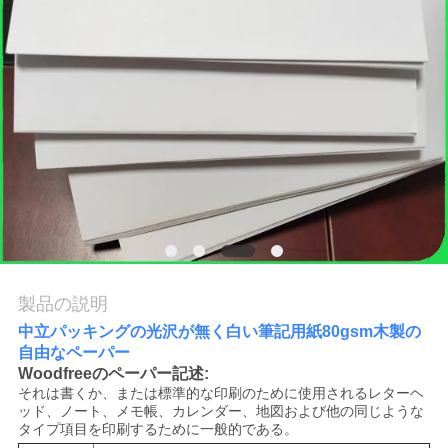
品
質
管
理
連
絡
製品の説明
く
中立パッキングの光沢が無く白い筆記用紙80gsm木製の
自由なペーパー
だ
Woodfreeのペーパー記述:
さ
それは書くか、または標準的な印刷のために使用されるレターヘ
ッド、ノート、メモ帳、カレンダー、地図および他の同じような
タイプ項目を印刷するために一般的である。
い