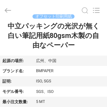
ー
supplier.
Copyright
©
2017
オフセット印刷用紙
-
2026
GUANGZHOU
中立パッキングの光沢が無く
家
BMPAPER
CO.,LTD.
All
白い筆記用紙80gsm木製の自
へ
Rights
Reserved.
由なペーパー
製
品
起源の場所:
広州、中国
BMPAPER
ブランド名:
わ
ISO, SGS
証明:
た
モデル番号:
SGS、ISO
し
5 MT
最小注文数量: