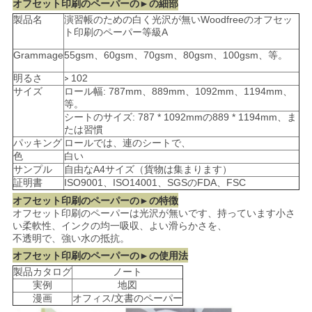
オフセット印刷のペーパーの►の細部
製品名
演習帳のための白く光沢が無いWoodfreeのオフセッ
ト印刷のペーパー等級A
ニ
Grammage
55gsm、60gsm、70gsm、80gsm、100gsm、等。
ュ
明るさ
102
>
サイズ
ロール幅: 787mm、889mm、1092mm、1194mm、
ー
等。
シートのサイズ: 787 * 1092mmの889 * 1194mm、ま
ス
たは習慣
パッキング
ロールでは、連のシートで、
色
白い
サンプル
自由なA4サイズ（貨物は集まります）
事
証明書
ISO9001、ISO14001、SGSのFDA、FSC
件
オフセット印刷のペーパーの►の特徴
オフセット印刷のペーパーは光沢が無いです、持っています小さ
い柔軟性、インクの均一吸収、よい滑らかさを、
不透明で、強い水の抵抗。
地
オフセット印刷のペーパーの►の使用法
製品カタログ
ノート
図
実例
地図
漫画
オフィス/文書のペーパー