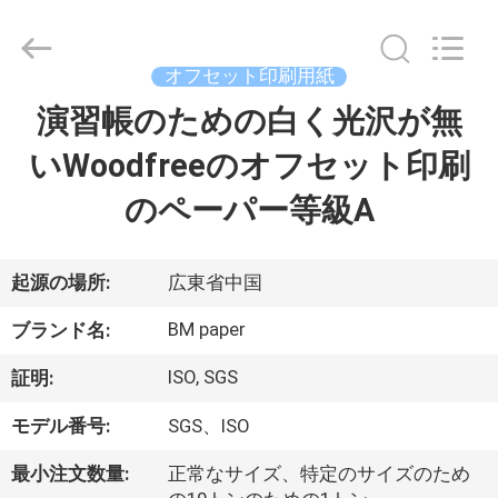
ー
supplier.
Copyright
©
2017
オフセット印刷用紙
-
2026
GUANGZHOU
演習帳のための白く光沢が無
家
BMPAPER
CO.,LTD.
All
いWoodfreeのオフセット印刷
へ
Rights
Reserved.
のペーパー等級A
製
品
起源の場所:
広東省中国
BM paper
ブランド名:
わ
ISO, SGS
証明:
た
モデル番号:
SGS、ISO
し
最小注文数量:
正常なサイズ、特定のサイズのため