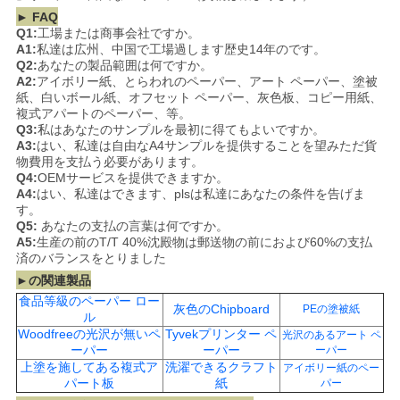
► FAQ
Q1:
工場または商事会社ですか。
A1:
私達は広州、中国で工場過します歴史14年のです。
Q2:
あなたの製品範囲は何ですか。
A2:
アイボリー紙、とらわれのペーパー、アート ペーパー、塗被
紙、白いボール紙、オフセット ペーパー、灰色板、コピー用紙、
複式アパートのペーパー、等。
Q3:
私はあなたのサンプルを最初に得てもよいですか。
A3:
はい、私達は自由なA4サンプルを提供することを望みただ貨
物費用を支払う必要があります。
Q4:
OEMサービスを提供できますか。
A4:
はい、私達はできます、plsは私達にあなたの条件を告げま
す。
Q5:
あなたの支払の言葉は何ですか。
A5:
生産の前のT/T 40%沈殿物は郵送物の前におよび60%の支払
済のバランスをとりました
►の関連製品
食品等級のペーパー ロー
灰色のChipboard
PEの塗被紙
ル
Woodfreeの光沢が無いペ
Tyvekプリンター ペ
光沢のあるアート ペ
ーパー
ーパー
ーパー
上塗を施してある複式ア
洗濯できるクラフト
アイボリー紙のペー
パート板
紙
パー