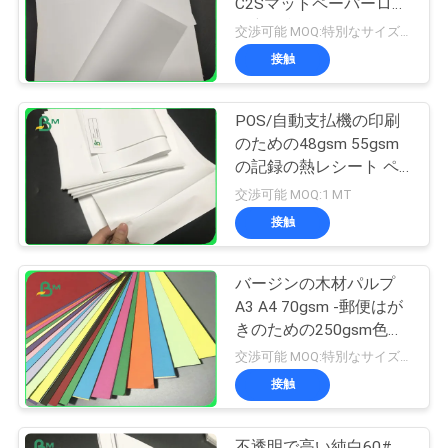
C2Sマットペーパーロー
ル良い印刷
交渉可能 MOQ:特別なサイズの共通のサイズ及び10トンのための1トン
接触
POS/自動支払機の印刷
のための48gsm 55gsm
の記録の熱レシート ペ
ーパー ロールスロイス
交渉可能 MOQ:1 MT
接触
バージンの木材パルプ
A3 A4 70gsm -郵便はが
きのための250gsm色の
Woodfreeのペーパー
交渉可能 MOQ:特別なサイズの共通のサイズ及び10トンのための1トン
接触
不透明で高い純白60#