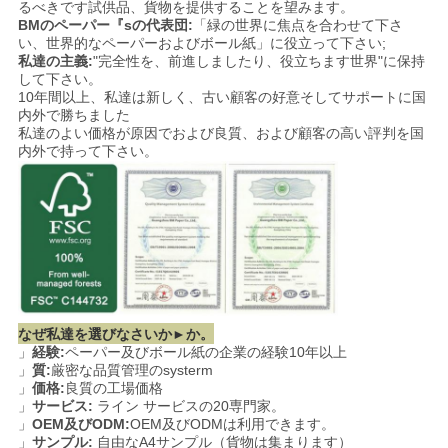
るべきです試供品、貨物を提供することを望みます。
BMのペーパー『sの代表団:
「緑の世界に焦点を合わせて下さ
い、世界的なペーパーおよびボール紙」に役立って下さい;
私達の主義:
"完全性を、前進しましたり、役立ちます世界"に保持
して下さい。
10年間以上、私達は新しく、古い顧客の好意そしてサポートに国
内外で勝ちました
私達のよい価格が原因でおよび良質、および顧客の高い評判を国
内外で持って下さい。
なぜ私達を選びなさいか►か。
」
経験:
ペーパー及びボール紙の企業の経験10年以上
」
質:
厳密な品質管理のsysterm
」
価格:
良質の工場価格
」
サービス:
ライン サービスの20専門家。
」
OEM及びODM:
OEM及びODMは利用できます。
」
サンプル:
自由なA4サンプル（貨物は集まります）