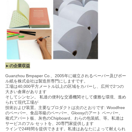
プ
ラ
イ
バ
シ
ー
►の企業収益
ポ
Guanzhou Bmpaper Co.、2005年に確立されるペーパー及びボー
ル紙を株式会社は製造所専門にしますです。
工場は40,000平方メートル以上の区域をカバーし、広州で2つの
リ
大きい倉庫があります
そしてシンセン。 私達の便利な交通機関そして優雅な環境、進め
シ
られて現代工場が
技術および装置。主要なプロダクトは次のとおりです: Woodfree
ー
のペーパー、食品等級のペーパー、Gloosyのアート ペーパー、
複式アパート板、灰色のChipboard、わらの包装紙、等。私達は
サービスのフル セットを、20専門家提供します
ラインで24時間を提供できます。私達はあなたによって耐えられ