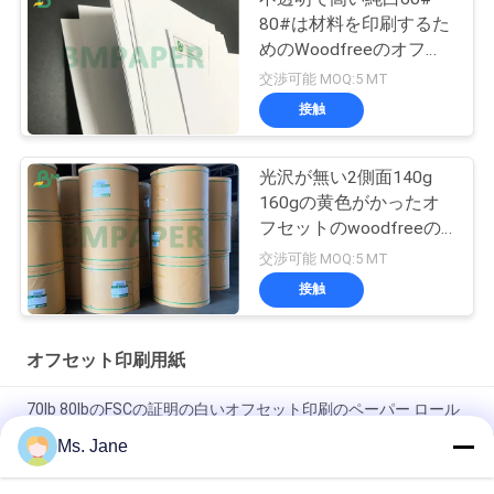
80#は材料を印刷するた
めのWoodfreeのオフセ
ットのペーパーをショー
交渉可能 MOQ:5 MT
トメッセージを送る
接触
光沢が無い2側面140g
160gの黄色がかったオ
フセットのwoodfreeの
ペーパー/アイボリーの
交渉可能 MOQ:5 MT
本のペーパー
接触
オフセット印刷用紙
70lb 80lbのFSCの証明の白いオフセット印刷のペーパー ロール
Ms. Jane
ロールのサイズ650/800mmの高い剛さそして機械強さのオフ
セット印刷のペーパー