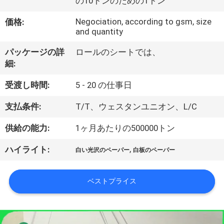
た
の10トンのための1トン
ち
Negociation, according to gsm, size
価格:
and quantity
に
パッケージの詳
ロールのシートでは、
つ
細:
い
受渡し時間:
5 - 20 の仕事日
て
支払条件:
T/T、ウェスタンユニオン、L/C
供給の能力:
1ヶ月あたりの500000トン
工
,
ハイライト:
場
白い光沢のペーパー
白板のペーパー
ツ
ベストプライス
ア
ー