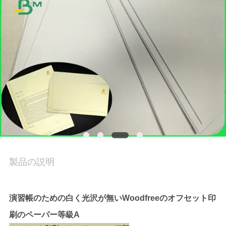
品
質
管
理
連
絡
く
製品の説明
だ
演習帳のための白く光沢が無いWoodfreeのオフセット印
さ
刷のペーパー等級A
い