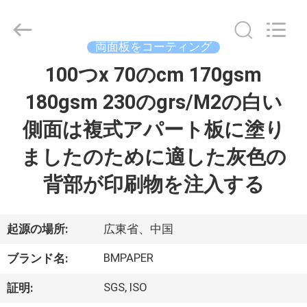
ー
supplier.
Copyright
©
2017
両面板をコーティング
-
2026
GUANGZHOU
100つx 70のcm 170gsm
家
BMPAPER
CO.,LTD.
All
180gsm 230のgrs/M2の白い
へ
Rights
Reserved.
側面は複式アパート板に塗り
製
ましたのために適した灰色の
品
背部が印刷物を注入する
わ
起源の場所:
広東省、中国
た
BMPAPER
ブランド名:
し
SGS, ISO
証明: