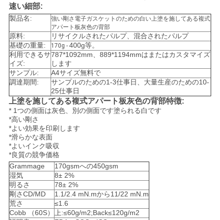
速い細部:
製品名:
強い剛さ電子ガスケットのための白い上塗を施してある複式
ニ
アパート板灰色の背部
原料:
リサイクルされたパルプ、混合されたパルプ
基礎の重量:
400g等。
170g -
ュ
利用できるサ
787*1092mm、889*1194mmはまたはカスタマイズ
イズ:
します
ー
サンプル:
A4サイズ無料で
調達期間:
サンプルのための1-3仕事日、大量生産のための10-
ス
25仕事日
上塗を施してある複式アパート板灰色の背部特徴:
* 1つの側面は灰色、別の側面です塗られる白です
*高い剛さ
事
*よい効果を印刷します
*滑らかな表面
件
*よい
インク
吸収
*良質の競争価格
Grammage
170gsmへの450gsm
地
湿気
8± 2%
明るさ
78± 2%
図
剛さCD/MD
1.1/2.4 mN.mから11/22 mN.m
荒さ
≤1.6
Cobb （60S）
上:≤60g/m2;Back≤120g/m2