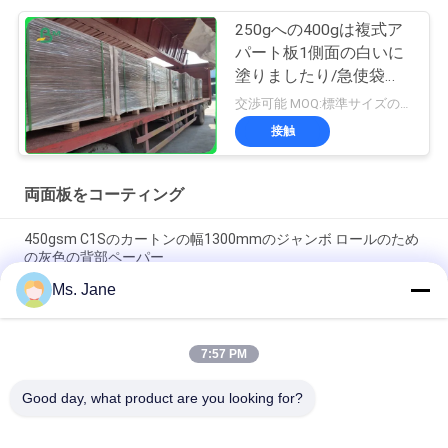
250gへの400gは複式ア
パート板1側面の白いに
塗りましたり/急使袋の
ための1300mmに塗りま
交渉可能 MOQ:標準サイズのための1トン
した
接触
両面板をコーティング
450gsm C1Sのカートンの幅1300mmのジャンボ ロールのため
の灰色の背部ペーパー
Ms. Jane
250g 325gの背部灰色の試供品を持つ高い折る抵抗上塗を施し
てある複式アパート板
7:57 PM
140g 170g プリント可能 覆い白色 トップライナー 郵送封筒 70
x 100cm
Good day, what product are you looking for?
人気カテゴリ
すべて