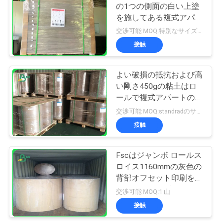
の1つの側面の白い上塗
を施してある複式アパー
トの見返し
交渉可能 MOQ:特別なサイズの共通のサイズ及び10トンのための1トン
接触
よい破損の抵抗および高
い剛さ450gの粘土はロ
ールで複式アパートのペ
ーパーに塗りました
交渉可能 MOQ:standradのサイズの1トン
接触
Fscはジャンボ ロールス
ロイス1160mmの灰色の
背部オフセット印刷を用
いるC1S板を承認しまし
交渉可能 MOQ:1 山
た
接触