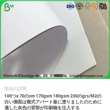
品
質
管
理
連
絡
く
だ
製品の説明
100つx 70のcm 170gsm 180gsm 230のgrs/M2の
さ
白い側面は複式アパート板に塗りましたのために
い
適した灰色の背部が印刷物を注入する