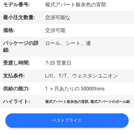
た
モデル番号:
複式アパート板灰色の背部
ち
最小注文数量:
交渉可能な
に
価格:
交渉可能
つ
パッケージの詳
ロール、シート、連
い
細:
て
受渡し時間:
7-25 営業日
支払条件:
L/C、T/T、ウェスタンユニオン
工
供給の能力:
1 ヶ月あたりの 50000tons
場
,
ハイライト:
ツ
複式アパート板灰色の背部
複式アパートのボール紙
ア
ベストプライス
ー