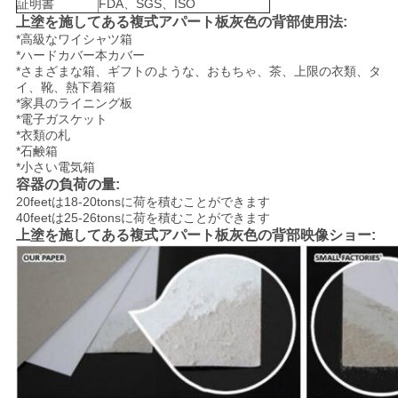
証明書
FDA、SGS、ISO
プ
上塗を施してある複式アパート板灰色の背部使用法:
*高級なワイシャツ箱
ラ
*ハードカバー本カバー
*さまざまな箱、ギフトのような、おもちゃ、茶、上限の衣類、タ
イ
イ、靴、熱下着箱
*家具のライニング板
*電子ガスケット
バ
*衣類の札
*石鹸箱
シ
*小さい電気箱
容器の負荷の量:
ー
20feetは18-20tonsに荷を積むことができます
40feetは25-26tonsに荷を積むことができます
ポ
上塗を施してある複式アパート板灰色の背部映像ショー:
リ
シ
ー