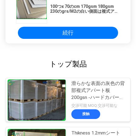
100つx 70のcm 170gsm 180gsm
230のgrs/M2の白い側面は複式アパ
ート板に塗りましたのために適した
灰色の背部が印刷物を注入する
続行
トップ製品
滑らかな表面の灰色の背
部複式アパート板
200gsn -ハードカバー本
カバーのための450gsm
交渉可能 MOQ:交渉可能な
接触
Thikness 1.2mmシート