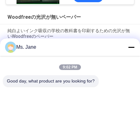
Woodfreeの光沢が無いペーパー
純白よいインク吸収の学校の教科書を印刷するための光沢が無
いWoodfreeのペーパー
Ms. Jane
CB CFBのCF 9.5"はx 11"サーマル プリンターのための
CarbonlessペーパーNCRのペーパー イメージを取り除きます
9:02 PM
広告破損抵抗のための生物分解性160um 200umの総合的な石
造りのペーパー
Good day, what product are you looking for?
人気カテゴリ
すべて
Woodfreeの光沢が
オフセット印刷用紙
無いペーパー
食品等級のペーパー 
光沢のある塗被紙
ロール