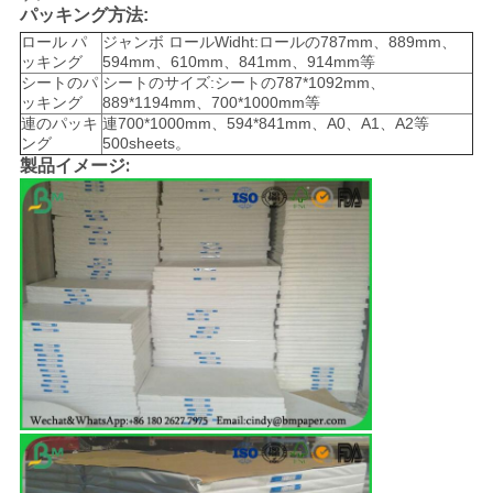
パッキング方法:
ロール パ
ジャンボ ロールWidht:ロールの787mm、889mm、
ッキング
594mm、610mm、841mm、914mm等
シートのパ
シートのサイズ:シートの787*1092mm、
ッキング
889*1194mm、700*1000mm等
連のパッキ
連700*1000mm、594*841mm、A0、A1、A2等
ング
500sheets。
製品イメージ: