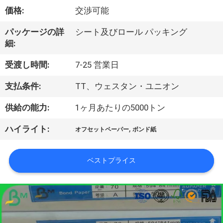
た
価格:
交渉可能
ち
パッケージの詳
シート及びロール パッキング
に
細:
つ
受渡し時間:
7-25 営業日
い
支払条件:
TT、ウェスタン・ユニオン
て
供給の能力:
1ヶ月あたりの5000トン
,
ハイライト:
工
オフセットペーパー
ボンド紙
場
ベストプライス
ツ
ア
ー