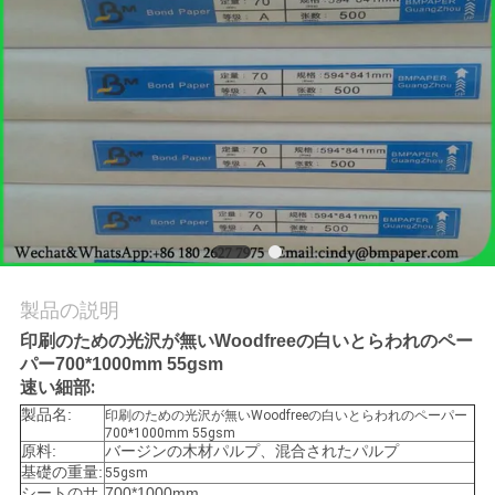
品
質
管
理
連
絡
製品の説明
印刷のための光沢が無いWoodfreeの白いとらわれのペー
く
パー700*1000mm 55gsm
速い細部:
だ
製品名:
印刷のための光沢が無いWoodfreeの白いとらわれのペーパー
さ
700*1000mm 55gsm
原料:
バージンの木材パルプ、混合されたパルプ
基礎の重量:
55gsm
い
シートのサ
700*1000mm