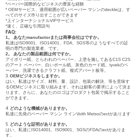
*ペーパー国際的なビジネスの豊富な経験
プ
* OEMサービス、適用範囲が広いペーパー マシンのdeckleは、す
べてのサイズ作り出すことができます
ラ
*上インターナショナルVIPサービス
*速く、正確な引用語句
イ
FAQ:
1。 あなたmanufactorまたは商事会社はですか。
バ
私達はISO9001、ISO14001、FDA、SGS等のようなすべての証
明の専門の製造業者、です。
シ
2。 あなたの製品範囲は何ですか。
アイボリー紙、とらわれのペーパー、上塗を施してあるC1S C2S
のアート ペーパー、白いボール紙、灰色のカード紙、tyvekのペ
ー
ーパー、洗濯できるクラフト紙、複式アパート板等。
3.
OEMビジネスをしますか。
ポ
はい、私達はサイズ、材料、量、設計、包装の解決、等を意味す
るOEMビジネスに取り組みます。それは顧客の要求によって決ま
リ
ります。さらに、あなたのロゴはプロダクト包装で掲示すること
ができます。
シ
4.
どのような機械がありますか。
私達に先発のペーパー マシン ラインVoith Metsoのectがあります
ー
5.
どのような証明がありますか。
はい、私達にISO14001、ISO9001、SGSのFDAのectがありま
す。