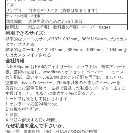
イズ:
サンプル:
自由なA4サイズ（貨物は集まります）
ニ
サンプル時間
1-3仕事日
調達期間:
大量生産のための7-25仕事日
使用法:
雑誌の印刷、教科書の印刷、ペーパーbages
ュ
利用できるサイズ:
標準的なシートのサイズ:787*1092mm、889*1194mmまたはカス
ー
タマイズされる
標準的なロール サイズ:787mm、889mm、1092mm、1194mmま
ス
たはカスタマイズされる
会社情報:
広州BMpaperはFBBのアイボリー紙、クラフト紙、複式アパート
板、芸術の見返し、woodfreeのオフセット ペーパー、ニュース
事
の印刷紙、黒いボール紙の輸出のこの分野を専門にしましたり、
塗被紙、tyvekのペーパー、2005年以来の石造りのペーパーを、
件
良質および競争価格と、世界で普及した私達のプロダクトますま
す投げました。 あなたに協力する先に見ること。
サービスは次として提供されます:
1.
オンライン応答24時間の;
地
2.
時機を得た配達;
3.
良質;
図
4.
問題を解決する短い時間。
なぜ私達を選んで下さいか。
*最上質、国際規格、ISO、FDA及びSGSの証明書