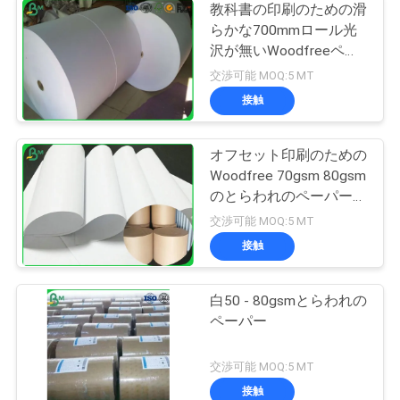
教科書の印刷のための滑
らかな700mmロール光
沢が無いWoodfreeペー
パー60g
交渉可能 MOQ:5 MT
接触
オフセット印刷のための
Woodfree 70gsm 80gsm
のとらわれのペーパー
400mmジャンボ ロール
交渉可能 MOQ:5 MT
接触
白50 - 80gsmとらわれの
ペーパー
交渉可能 MOQ:5 MT
接触