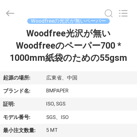
ー
supplier.
Copyright
©
2017
Woodfreeの光沢が無いペーパー
-
2026
GUANGZHOU
Woodfree光沢が無い
家
BMPAPER
CO.,LTD.
All
Woodfreeのペーパー700 *
へ
Rights
Reserved.
1000mm紙袋のための55gsm
製
品
起源の場所:
広東省、中国
BMPAPER
ブランド名:
わ
ISO, SGS
証明:
た
モデル番号:
SGS、ISO
し
5 MT
最小注文数量: