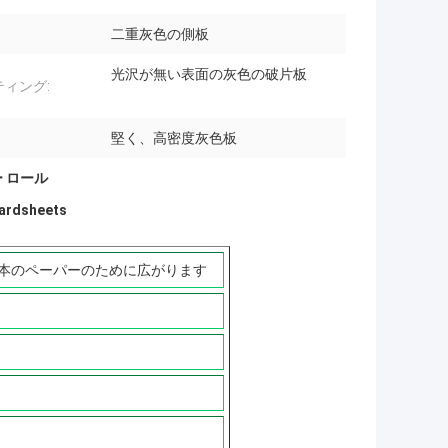
二重灰色の側板
光沢が無い表面の灰色の破片板
ティング:
堅く、高密度灰色板
 ロール
rdsheets
製本のペーパーのために広がります