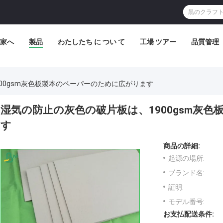
家へ
製品
わたしたち に つい て
工場 ツアー
品質管理
00gsm灰色板製本のペーパーのために広がります
湿気の防止の灰色の破片板は、1900gsm灰
す
商品の詳細:
起源の場所:
ブランド名:
証明:
モデル番号:
お支払配送条件: