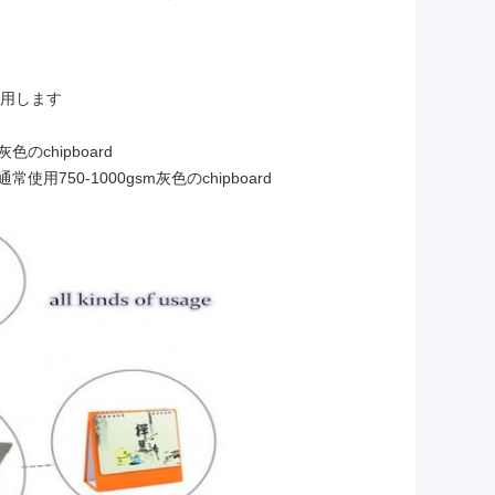
使用します
のchipboard
用750-1000gsm灰色のchipboard