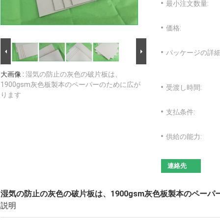
最小注文数量:
価格:
パッケージの詳細
大画像 :
湿気の防止の灰色の破片板は、
1900gsm灰色板製本のペーパーのために広が
受渡し時間:
ります
支払条件:
供給の能力:
連絡先
湿気の防止の灰色の破片板は、1900gsm灰色板製本のペー
説明