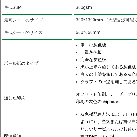
最低GSM
300gsm
最高シートのサイズ
300*1300mm （大型交渉
最低シートのサイズ
660*660mm
単一の灰色板、
二重灰色板
完全な灰色板
ボール紙のタイプ
黒い上塗を施してある灰色板
白人の上塗を施してある灰色
クラフトの上塗を施してある
オフセット印刷、レーザープリ
適した印刷
印刷の灰色のchipboard
灰色板配達方法:によって（Feder
ように）、空気または海明白
りよいサービスおよびお買い得価
配達通知
達はhepyいいです