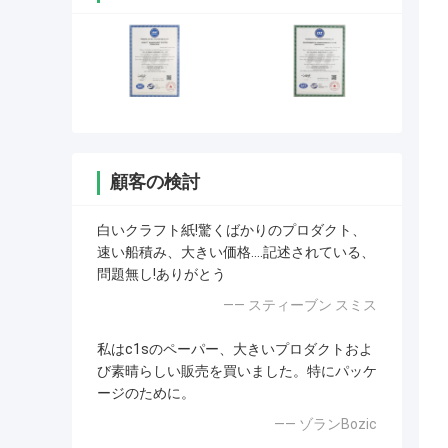
顧客の検討
白いクラフト紙!驚くばかりのプロダクト、
速い船積み、大きい価格….記述されている、
問題無し!ありがとう
—— スティーブン スミス
私はc1sのペーパー、大きいプロダクトおよ
び素晴らしい販売を買いました。特にパッケ
ージのために。
—— ゾランBozic