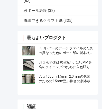
(82)
段ボール紙板
(38)
洗濯できるクラフト紙
(335)
最もよいプロダクト
FSCレバーのアーチ ファイルのため
の異なった色のボール紙の製本板シ
ート
31 x 43inchは灰色板1.0に3.0MMを
袋のライニングのために灰色双方嘆
きます
70 x 100cm 1.5mm 2.0mmの包装
のための2.5mm堅い剛さの製本板
認証