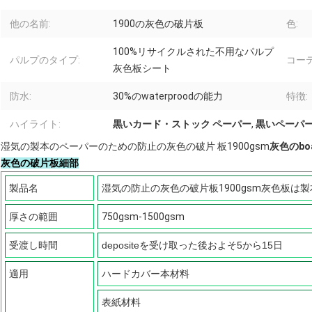
他の名前:
1900の灰色の破片板
色:
100%リサイクルされた不用なパルプ
パルプのタイプ:
コー
灰色板シート
防水:
30%のwaterproodの能力
特徴:
ハイライト:
黒いカード・ストック ペーパー
,
黒いペーパー
湿気の製本のペーパーのための防止の灰色の破片
板1900gsm
灰色のboa
灰色の破片板細部
製品名
湿気の防止の灰色の破片板1900gsm灰色板は
厚さの範囲
750gsm-1500gsm
受渡し時間
depositeを受け取った後およそ5から15日
適用
ハードカバー本材料
表紙材料