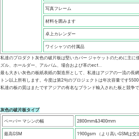
写真フレーム
材料を囲みます
卓上カレンダー
ワイシャツの付属品
私達のプロダクト灰色の破片板は堅いカバー ジャケットのために主に
ズル、ホールダー、アルバム、場合および革のect….
最も大きい灰色の板紙表紙の製造所として、私達はアジアの一流の長網抄
トン以上所有します。今度は第2句のプロジェクトは年次容量です5500
私達の板の質はまたですアジアの有名なブランド輸入された板と競争
灰色の破片板タイプ
ペーパー マシンの幅
2800mm&3400mm
最高GSM
1900gsm （より高いGSM