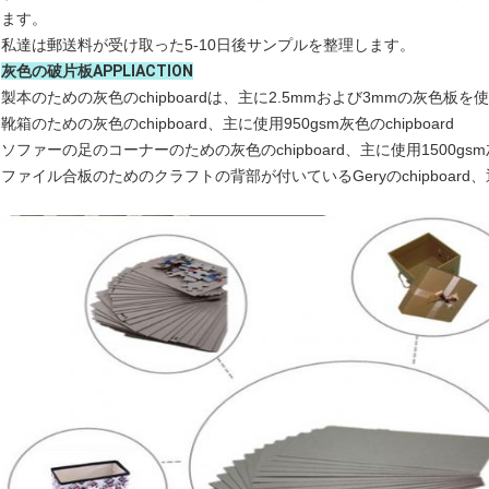
ます。
私達は郵送料が受け取った5-10日後サンプルを整理します。
灰色の破片板APPLIACTION
製本のための灰色のchipboardは、主に2.5mmおよび3mmの灰色板を
靴箱のための灰色のchipboard、主に使用950gsm灰色のchipboard
ソファーの足のコーナーのための灰色のchipboard、主に使用1500gsm灰色
ファイル合板のためのクラフトの背部が付いているGeryのchipboard、通常使