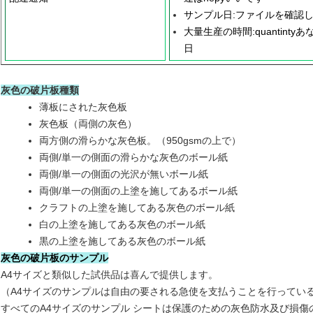
サンプル日:ファイルを確認し
大量生産の時間:quantint
日
灰色の破片板種類
薄板にされた灰色板
灰色板（両側の灰色）
両方側の滑らかな灰色板。（950gsmの上で）
両側/単一の側面の滑らかな灰色の
ボール紙
両側/単一の側面の光沢が無い
ボール紙
両側/単一の側面の上塗を施してある
ボール紙
クラフトの上塗を施してある灰色の
ボール紙
白の上塗を施してある灰色の
ボール紙
黒の上塗を施してある灰色のボール紙
灰色の破片板のサンプル
A4サイズと類似した試供品は喜んで提供します。
（A4サイズのサンプルは自由の要される急使を支払うことを行ってい
すべてのA4サイズのサンプル シートは保護のための灰色防水及び損