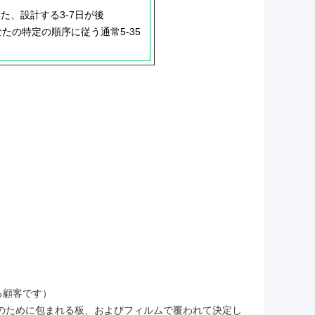
た、設計する3-7日が後
yあなたの特定の順序に従う通常5-35
る顧客です）
傷のために包まれる板、およびフィルムで覆われて決定し