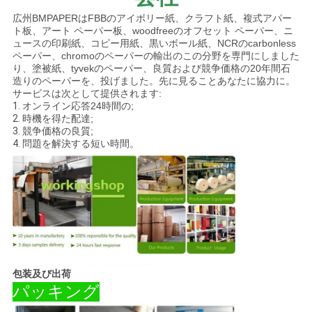
広州BMPAPERはFBBのアイボリー紙、クラフト紙、複式アパー
ト板、アート ペーパー板、woodfreeのオフセット ペーパー、ニ
ュースの印刷紙、コピー用紙、黒いボール紙、NCRのcarbonless
ペーパー、chromoのペーパーの輸出のこの分野を専門にしました
り、塗被紙、tyvekのペーパー、良質および競争価格の20年間石
造りのペーパーを、投げました。先に見ることあなたに協力に。
サービスは次として提供されます:
1.
オンライン応答24時間の;
2.
時機を得た配達;
3.
競争価格の良質;
4.
問題を解決する短い時間。
包装及び出荷
パッキング