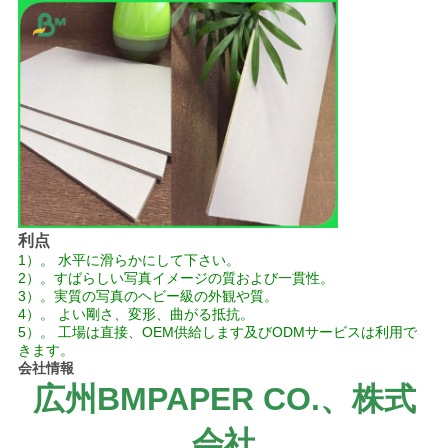
プ
ラ
イ
バ
シ
ー
利点
ポ
1）。 水平に滑らかにして下さい。
2）。すばらしい写真イメージの質および一貫性。
3）。実質の写真のヘビー級の外観や質。
リ
4）。 よい剛さ、変形、曲がる抵抗。
5）。 工場は直接、OEM供給します及びODMサービスは利用で
シ
きます。
会社情報
ー
広州BMPAPER CO.、株式
会社