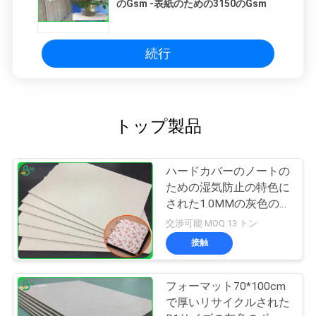
のGsm -表紙のための3150のGsm
続行
トップ製品
ハードカバーのノートの
ための湿気防止の特色に
された1.0MMの灰色の
Chipboard
交渉可能 MOQ:13 トン
接触
フォーマット70*100cm
で厚いリサイクルされた