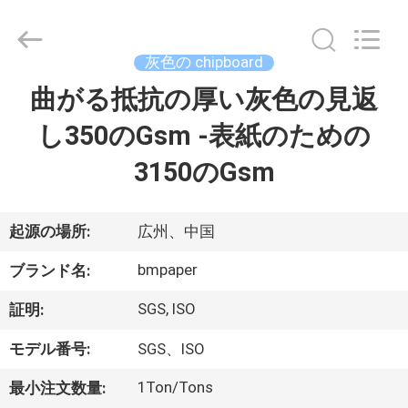
ー
supplier.
Copyright
©
2017
灰色の chipboard
-
2026
GUANGZHOU
曲がる抵抗の厚い灰色の見返
家
BMPAPER
CO.,LTD.
All
し350のGsm -表紙のための
へ
Rights
Reserved.
3150のGsm
製
品
起源の場所:
広州、中国
bmpaper
ブランド名:
わ
SGS, ISO
証明:
た
モデル番号:
SGS、ISO
し
1Ton/Tons
最小注文数量: