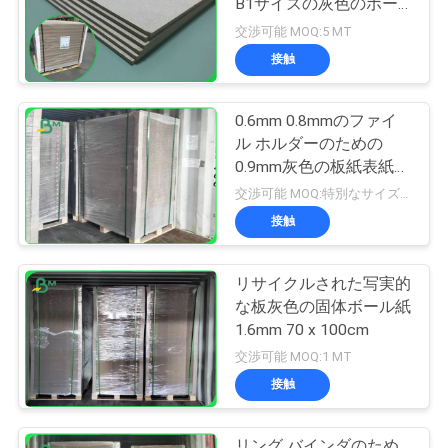
B1サイズの灰色のボー
ル紙 シート1.9mm
交渉可能 MOQ:5 MT
2.5mm
接触
0.6mm 0.8mmのファイ
ル ホルダーのための
0.9mm灰色の板紙表紙の
強い剛さ
交渉可能 MOQ:特別なサイズの共通のサイズ及び10トンのための1トン
接触
リサイクルされた写実的
な板灰色の固体ボール紙
1.6mm 70 x 100cm
交渉可能 MOQ:1 MT
接触
リング バインダのため