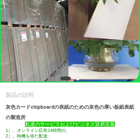
品
質
管
理
連
絡
製品の説明
く
灰色カードchipboardの表紙のための灰色の厚い板紙表紙
だ
の製造所
さ
私達のサービスおよびビジネス貿易言葉
1）。オンライン応答24時間の;
い
2）。時機を得た配達;