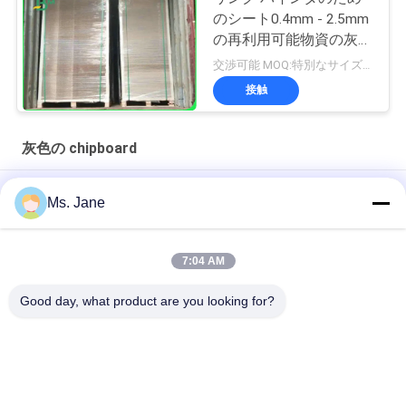
のシート0.4mm - 2.5mm
の再利用可能物資の灰色
板
交渉可能 MOQ:特別なサイズの共通のサイズ及び10トンのための1トン
接触
灰色の chipboard
2mm 高硬さ 2 面 グレー カードボード ギフトボックスを作る
Ms. Jane
青いパズル パズル パズル パズル パズル パズル
7:04 AM
ライトブルーパズルペーパーボード 1000gsm 1.5mm ジグソー
パズル業界向けソリッドボード
Good day, what product are you looking for?
人気カテゴリ
すべて
Woodfreeの光沢が
オフセット印刷用紙