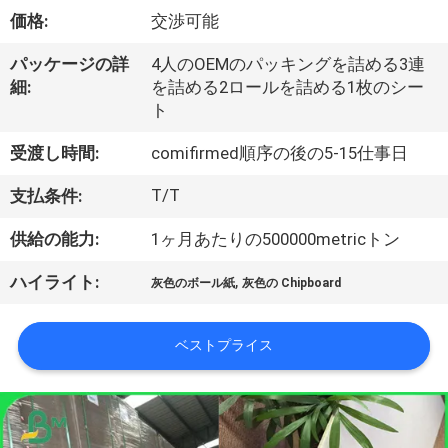
た
価格:
交渉可能
ち
パッケージの詳
4人のOEMのパッキングを詰める3連
に
細:
を詰める2ロールを詰める1枚のシー
ト
つ
い
受渡し時間:
comifirmed順序の後の5-15仕事日
て
T/T
支払条件:
供給の能力:
1ヶ月あたりの500000metricトン
工
,
ハイライト:
灰色のボール紙
灰色の Chipboard
場
ツ
ベストプライス
ア
ー