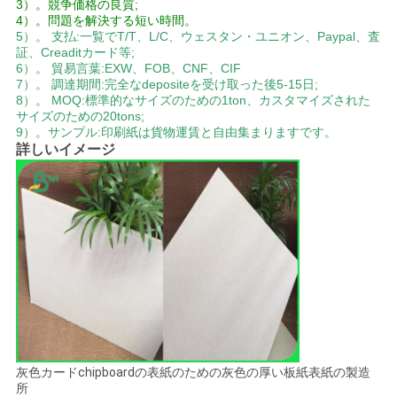
3）。競争価格の良質;
4）。問題を解決する短い時間。
5）。 支払:一覧でT/T、L/C、ウェスタン・ユニオン、Paypal、査
ニ
証、Creaditカード等;
6）。 貿易言葉:EXW、FOB、CNF、CIF
ュ
7）。 調達期間:完全なdepositeを受け取った後5-15日;
8）。 MOQ:標準的なサイズのための1ton、カスタマイズされた
サイズのための20tons;
ー
9）。サンプル:印刷紙は貨物運賃と自由集まりますです。
詳しいイメージ
ス
事
件
地
図
灰色カードchipboardの表紙のための灰色の厚い板紙表紙の製造
所