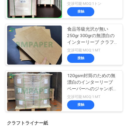
認した
交渉可能 MOQ:1トン
接触
食品等級光沢が無い
250gr 300grの無漂白の
インターリーブ クラフ
トのボール紙 シート
交渉可能 MOQ:1 MT
接触
120gsm封筒のための無
漂白のインターリーブ
ペーパーへのジャンボ
ロールスロイス ブラウ
交渉可能 MOQ:1 MT
ン クラフト60gsm
接触
クラフトライナー紙