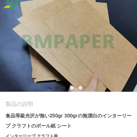
品
質
管
理
連
絡
く
製品の説明
だ
食品等級光沢が無い250gr 300grの無漂白のインターリー
さ
ブ クラフトのボール紙 シート
い
インターリーブ クラフト板