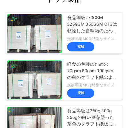
食品等級270GSM
325GSM 350GSM C1Sは
乾燥した食糧箱のための
クラフト板に塗りました
交渉可能 MOQ:特別なサイズの共通のサイズ及び10トンのための1トン
接触
軽食の包装のための
70gsm 80gsm 100gsm
の白のクラフト紙のよい
柔軟性
交渉可能 MOQ:特別なサイズの共通のサイズ及び10トンのための1トン
接触
食品等級は250g 300g
365gの白い層を塗った
茶色のクラフト紙板に承