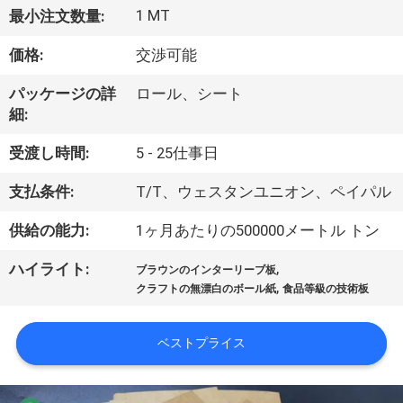
た
1 MT
最小注文数量:
ち
価格:
交渉可能
に
パッケージの詳
ロール、シート
つ
細:
い
受渡し時間:
5 - 25仕事日
て
支払条件:
T/T、ウェスタンユニオン、ペイパル
供給の能力:
1ヶ月あたりの500000メートル トン
工
,
ハイライト:
場
ブラウンのインターリーブ板
,
クラフトの無漂白のボール紙
食品等級の技術板
ツ
ア
ベストプライス
ー