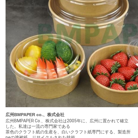
プ
ラ
イ
バ
シ
ー
ポ
リ
シ
広州BMPAPER co.、株式会社
ー
広州BMPAPER Co.、株式会社は2005年に、広州に置かれて確立
した。私達は一流の専門家である
茶色のクラフト紙の生産を、白いクラフト紙専門にする、製造所
peの塗被紙、リサイクルされた技術