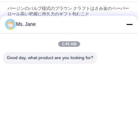
バージンのパルプ様式のブラウン クラフトはさみ金のペーパー
ロール高い把握に持久力のギフト包むこと
Ms. Jane
ブラウン クラフト紙のバージンの食糧箱のための250GSM
300GSMを木材パルプ
1:45 AM
小麦粉袋のための高い破烈の抵抗のバージンのパルプ80gsm
90gsmのセメントのクラフトはさみ金のペーパー
Good day, what product are you looking for?
人気カテゴリ
すべて
Woodfreeの光沢が
オフセット印刷用紙
無いペーパー
食品等級のペーパー 
光沢のある塗被紙
ロール
光沢のあるアート ペ
PE の塗被紙
ーパー