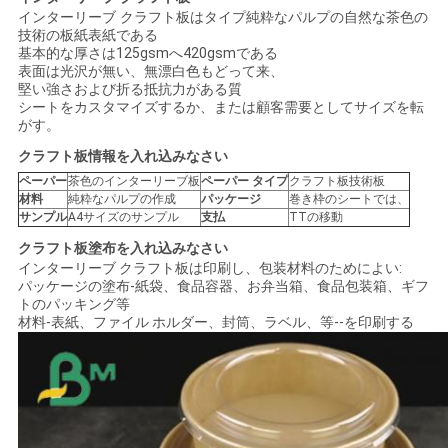
インターリーブ クラフト板はタイプ純粋なパルプの自然な茶色の
技術の板紙表紙である
基本的な厚さは125gsmへ420gsmである
ニ
表面は光沢が無い、無漂白色もどって来、
堅い強さおよび折る抵抗力がある質
ュ
シートをカスタマイズするか、または顧客需要としてサイズを転
がす。
ー
クラフト板情報を入れ込みなさい
ス
ペーパー
茶色のインターリーブ板
ペーパー タイプ
クラフト板技術板
材料
純粋なパルプの作成
パッケージ
巻き枠のシートでは、
サンプル
A4サイズのサンプル
支払
TTの移動
事
クラフト板塗布を入れ込みなさい
インターリーブ クラフト板は印刷し、包装材料のためによい:
件
パッケージの塗布-紙袋、食品容器、お弁当箱、食品包装箱、ギフ
トのパッキング等
材料-表紙、ファイル ホルダー、封筒、ラベル、等--を印刷する
地
図