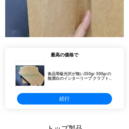
最高の価格で
食品等級光沢が無い250gr 300grの
無漂白のインターリーブ クラフトの
ボール紙 シート
続行
トップ製品