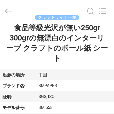
ー
supplier.
Copyright
©
2017
クラフトライナー紙
-
2026
GUANGZHOU
食品等級光沢が無い250gr
家
BMPAPER
CO.,LTD.
All
300grの無漂白のインターリ
へ
Rights
Reserved.
ーブ クラフトのボール紙 シー
製
ト
品
起源の場所:
中国
わ
BMPAPER
ブランド名:
た
SGS, ISO
証明:
し
BM 558
モデル番号: