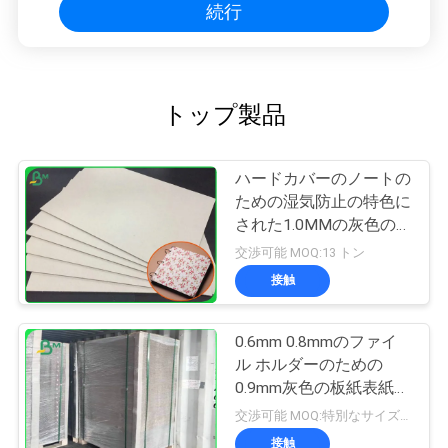
続行
トップ製品
ハードカバーのノートの
ための湿気防止の特色に
された1.0MMの灰色の
Chipboard
交渉可能 MOQ:13 トン
接触
0.6mm 0.8mmのファイ
ル ホルダーのための
0.9mm灰色の板紙表紙の
強い剛さ
交渉可能 MOQ:特別なサイズの共通のサイズ及び10トンのための1トン
接触