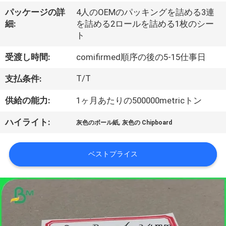
た
パッケージの詳
4人のOEMのパッキングを詰める3連
ち
細:
を詰める2ロールを詰める1枚のシー
ト
に
つ
受渡し時間:
comifirmed順序の後の5-15仕事日
い
T/T
支払条件:
て
供給の能力:
1ヶ月あたりの500000metricトン
,
ハイライト:
灰色のボール紙
灰色の Chipboard
工
場
ベストプライス
ツ
ア
ー