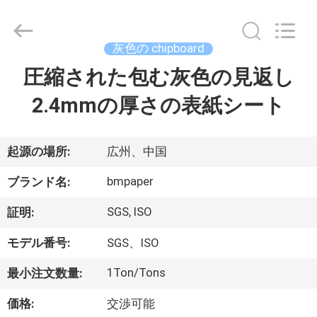
ー
supplier.
Copyright
©
2017
灰色の chipboard
-
2026
GUANGZHOU
圧縮された包む灰色の見返し
家
BMPAPER
CO.,LTD.
All
2.4mmの厚さの表紙シート
へ
Rights
Reserved.
製
起源の場所:
広州、中国
品
bmpaper
ブランド名:
SGS, ISO
証明:
わ
モデル番号:
SGS、ISO
た
1Ton/Tons
最小注文数量:
し
価格:
交渉可能