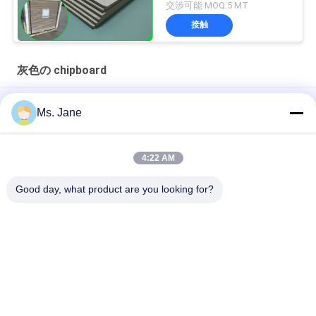
ル紙 シート1.9mm
交渉可能 MOQ:5 MT
2.5mm
接触
灰色の chipboard
2mm 高硬さ 2 面 グレー カードボード ギフトボックスを作る
Ms. Jane
青いパズル パズル パズル パズル パズル パズル
4:22 AM
ライトブルーパズルペーパーボード 1000gsm 1.5mm ジグソー
パズル業界向けソリッドボード
Good day, what product are you looking for?
人気カテゴリ
すべて
Woodfreeの光沢が
オフセット印刷用紙
無いペーパー
食品等級のペーパー 
光沢のある塗被紙
ロール