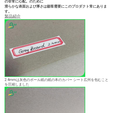
の非常に心配。のために
滑らかな表面および厚さは顧客需要にこのプロダクト常にありま
す。
ニ
製品紹介
ュ
ー
ス
事
件
2.4mmは灰色のボール紙の紙の本のカバー シート広州を包むこと
を圧縮しました
地
図