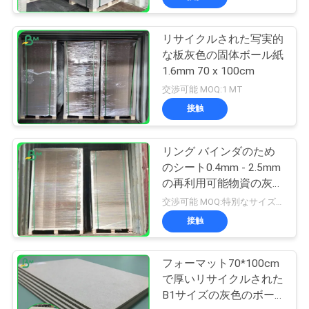
リサイクルされた写実的
な板灰色の固体ボール紙
1.6mm 70 x 100cm
交渉可能 MOQ:1 MT
接触
リング バインダのため
のシート0.4mm - 2.5mm
の再利用可能物資の灰色
板
交渉可能 MOQ:特別なサイズの共通のサイズ及び10トンのための1トン
接触
フォーマット70*100cm
で厚いリサイクルされた
B1サイズの灰色のボー