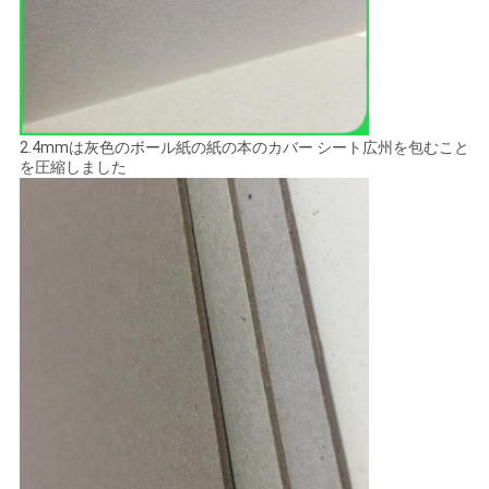
プ
ラ
イ
2.4mmは灰色のボール紙の紙の本のカバー シート広州を包むこと
バ
を圧縮しました
シ
ー
ポ
リ
シ
ー