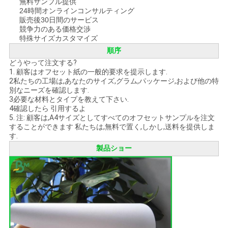
無料サンプル提供
プ
24時間オンラインコンサルティング
販売後30日間のサービス
ラ
競争力のある価格交渉
特殊サイズカスタマイズ
イ
順序
どうやって注文する?
バ
1.
顧客はオフセット紙の一般的要求を提示します.
2私たちの工場は,あなたのサイズ,グラム,パッケージ,および他の特
シ
別なニーズを確認します.
3必要な材料とタイプを教えて下さい.
4確認したら 引用するよ
ー
5. 注: 顧客は,A4サイズとしてすべてのオフセットサンプルを注文
することができます 私たちは,無料で置く,しかし,送料を提供しま
ポ
す.
製品ショー
リ
シ
ー