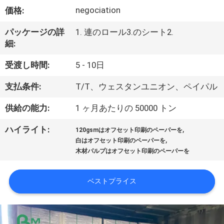
た
negociation
価格:
ち
パッケージの詳
1. 連のロール3.のシート2.
に
細:
つ
受渡し時間:
5 - 10日
い
支払条件:
T/T、ウェスタンユニオン、ペイパル
て
供給の能力:
1 ヶ月あたりの 50000 トン
,
ハイライト:
工
120gsmはオフセット印刷のペーパーを
,
白はオフセット印刷のペーパーを
場
木材パルプはオフセット印刷のペーパーを
ツ
ベストプライス
ア
ー