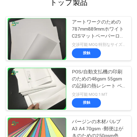
トップ製品
アートワークのための
787mm889mmホワイト
C2Sマットペーパーロー
ル良い印刷
交渉可能 MOQ:特別なサイズの共通のサイズ及び10トンのための1トン
接触
POS/自動支払機の印刷
のための48gsm 55gsm
の記録の熱レシート ペ
ーパー ロールスロイス
交渉可能 MOQ:1 MT
接触
バージンの木材パルプ
A3 A4 70gsm -郵便はが
きのための250gsm色の