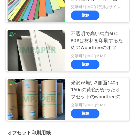
Woodfreeのペーパー
交渉可能 MOQ:特別なサイズの共通のサイズ及び10トンのための1トン
接触
不透明で高い純白60#
80#は材料を印刷するた
めのWoodfreeのオフセ
ットのペーパーをショー
交渉可能 MOQ:5 MT
トメッセージを送る
接触
光沢が無い2側面140g
160gの黄色がかったオ
フセットのwoodfreeの
ペーパー/アイボリーの
交渉可能 MOQ:5 MT
本のペーパー
接触
オフセット印刷用紙