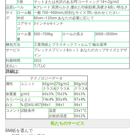
1側
マットまたは光沢のあるPEコーティング 18+-2g/m2
品質レベル
Aグレード:高滑らかさ,優れた印刷効果,高硬さ&良い明るさ
サイ
ロール幅
一般 700~900mm,特別なサイズ 問い合わせください
ニ
ズ:
外径
80cm~120cm あなたの必要に応じて
コアサイ
3インチか6インチ
ュ
ズ
ロール重
500~700kg
ロールの長さ
3000~3500m
量
ー
梱包方法:
工業用紙とプラスチックフィルムで 輸出基準
サービス
プレックスプリント&カット あなたのカップサイズとデザ
ス
イン
到着時間:
20日
支払い:
T/T,LC
詳細は:
事
テクノロジーデータ
属性
ユニット
60g/m2
70g/m2
80g/m2
件
クラスA
クラスA
クラスA
体重量
g/m2
60±3%
70±3%
80±3%
カリパー
ええと
74±4%
85±4%
97±4%
白さ
% ((D65/457)
98±1
98±1
98±1
地
コメント
試験条件
温度
23±1°C
比較的湿度
50±2%
図
私たちのサービス
BM紙を選んで