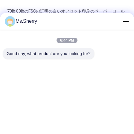
70lb 80lbのFSCの証明の白いオフセット印刷のペーパー ロール
Ms.Sherry
ロールのサイズ650/800mmの高い剛さそして機械強さのオフ
セット印刷のペーパー
6:44 PM
演習帳のための白く光沢が無いWoodfreeのオフセット印刷のペ
ーパー等級A
Good day, what product are you looking for?
人気カテゴリ
すべて
Woodfreeの光沢が
オフセット印刷用紙
無いペーパー
食品等級のペーパー 
光沢のある塗被紙
ロール
光沢のあるアート ペ
PE の塗被紙
ーパー