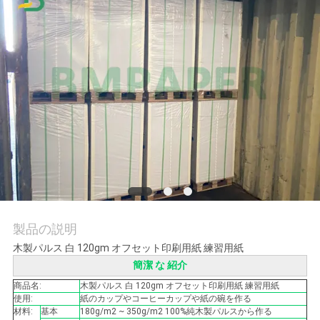
品
質
管
理
連
絡
く
製品の説明
木製パルス 白 120gm オフセット印刷用紙 練習用紙
だ
簡潔 な 紹介
さ
商品名:
木製パルス 白 120gm オフセット印刷用紙 練習用紙
使用:
紙のカップやコーヒーカップや紙の碗を作る
い
材料:
基本
180g/m2 ~ 350g/m2 100%純木製パルスから作る