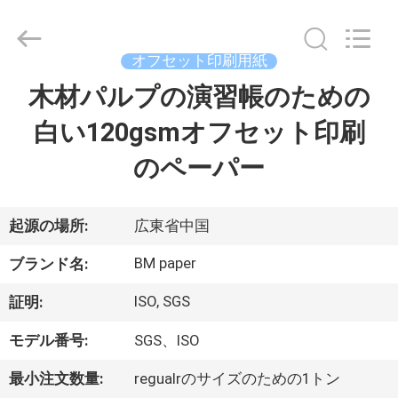
ー
supplier.
Copyright
©
2017
オフセット印刷用紙
-
2026
GUANGZHOU
木材パルプの演習帳のための
家
BMPAPER
CO.,LTD.
All
白い120gsmオフセット印刷
へ
Rights
Reserved.
のペーパー
製
品
起源の場所:
広東省中国
BM paper
ブランド名:
わ
ISO, SGS
証明:
た
モデル番号:
SGS、ISO
し
最小注文数量:
regualrのサイズのための1トン